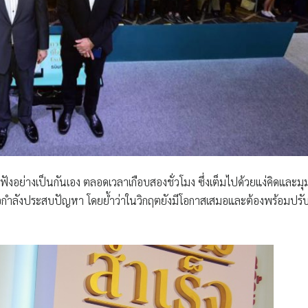
งอย่างเป็นกันเอง ตลอดเวลาเกือบสองชั่วโมง ซึ่งเต็มไปด้วยแง่คิดและมุ
หรือกำลังประสบปัญหา โดยย้ำว่าในวิกฤตยังมีโอกาสเสมอและต้องพร้อมปรั