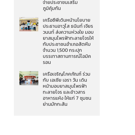
จ่ายประชาชนเสริม
ภูมิคุ้มกัน
เครือซีพีเดินหน้านโยบาย
ประธานอาวุโส ธนินท์ เจียร
วนนท์ ส่งความห่วงใย มอบ
ยาสมุนไพรฟ้าทะลายโจรให้
กับประชาชนอำเภอสัตหีบ
จำนวน 1,500 กระปุก
บรรเทาสถานการณ์โอมิค
รอน
เครือเจริญโภคภัณฑ์ ร่วม
กับ เอเชีย เอรา วัน เดิน
หน้ามอบยาสมุนไพรฟ้า
ทะลายโจร และข้าวสาร
อาหารแห้ง ให้แก่ 7 ชุมชน
ย่านมักกะสัน