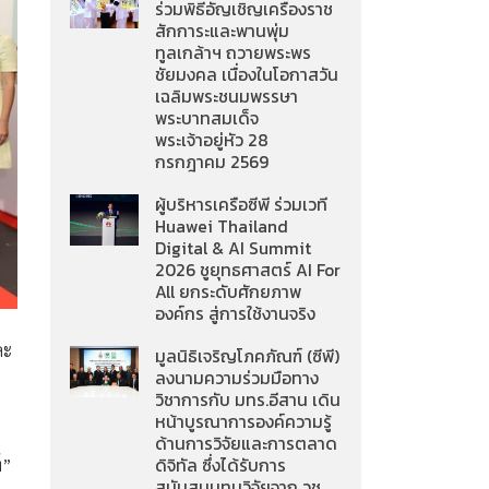
ร่วมพิธีอัญเชิญเครื่องราช
สักการะและพานพุ่ม
ทูลเกล้าฯ ถวายพระพร
ชัยมงคล เนื่องในโอกาสวัน
เฉลิมพระชนมพรรษา
พระบาทสมเด็จ
พระเจ้าอยู่หัว 28
กรกฎาคม 2569
ผู้บริหารเครือซีพี ร่วมเวที
Huawei Thailand
Digital & AI Summit
2026 ชูยุทธศาสตร์ AI For
All ยกระดับศักยภาพ
องค์กร สู่การใช้งานจริง
ละ
มูลนิธิเจริญโภคภัณฑ์ (ซีพี)
ลงนามความร่วมมือทาง
วิชาการกับ มทร.อีสาน เดิน
หน้าบูรณาการองค์ความรู้
ด้านการวิจัยและการตลาด
์”
ดิจิทัล ซึ่งได้รับการ
สนับสนุนทุนวิจัยจาก วช.