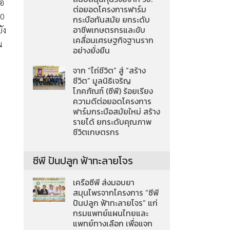
่อ
ต่อยอดโครงการฟาร์ม
00
กระบือทันสมัย ยกระดับ
อาชีพเกษตรกรและขับ
ัง
เคลื่อนเศรษฐกิจฐานราก
น
อย่างยั่งยืน
จาก “ไถ่ชีวิต” สู่ “สร้าง
ชีวิต” มูลนิธิเจริญ
โภคภัณฑ์ (ซีพี) ร้อยเรียง
ความดีต่อยอดโครงการ
ฟาร์มกระบือสมัยใหม่ สร้าง
รายได้ ยกระดับคุณภาพ
ชีวิตเกษตรกร
ซีพี ปันปลูก ฟ้าทะลายโจร
เครือซีพี ส่งมอบยา
สมุนไพรจากโครงการ “ซีพี
ปันปลูก ฟ้าทะลายโจร” แก่
กรมแพทย์แผนไทยและ
แพทย์ทางเลือก เพื่อแจก