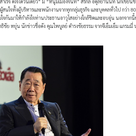
ำเร็จ ดีใจได้วันเดียว” มี “หนุ่มเมืองจันท์” สรกล อดุลยานนท์ นักเขียนชื
สนใจทั้งผู้บริหารและพนักงานจากทุกกลุ่มธุรกิจ และบุคคลทั่วไป กว่า 8
ใจกันมาให้กำลังใจท่านประธานอาวุโสอย่างใกล้ชิดและอบอุ่น นอกจากนี้ย
ธิชัย หยุ่น นักข่าวชื่อดัง คุณไพบูลย์ ดำรงชัยธรรม จากจีเอ็มเอ็ม แกรมมี่ 