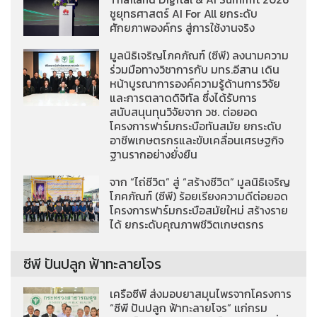
ชูยุทธศาสตร์ AI For All ยกระดับ
ศักยภาพองค์กร สู่การใช้งานจริง
มูลนิธิเจริญโภคภัณฑ์ (ซีพี) ลงนามความ
ร่วมมือทางวิชาการกับ มทร.อีสาน เดิน
หน้าบูรณาการองค์ความรู้ด้านการวิจัย
และการตลาดดิจิทัล ซึ่งได้รับการ
สนับสนุนทุนวิจัยจาก วช. ต่อยอด
โครงการฟาร์มกระบือทันสมัย ยกระดับ
อาชีพเกษตรกรและขับเคลื่อนเศรษฐกิจ
ฐานรากอย่างยั่งยืน
จาก “ไถ่ชีวิต” สู่ “สร้างชีวิต” มูลนิธิเจริญ
โภคภัณฑ์ (ซีพี) ร้อยเรียงความดีต่อยอด
โครงการฟาร์มกระบือสมัยใหม่ สร้างราย
ได้ ยกระดับคุณภาพชีวิตเกษตรกร
ซีพี ปันปลูก ฟ้าทะลายโจร
เครือซีพี ส่งมอบยาสมุนไพรจากโครงการ
“ซีพี ปันปลูก ฟ้าทะลายโจร” แก่กรม