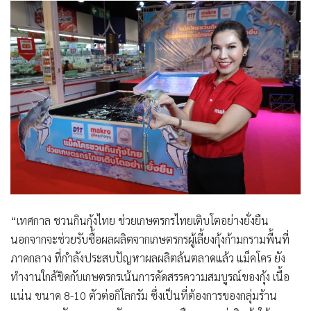
“เทศกาล ชวนกินกุ้งไทย ช่วยเกษตรกรไทยเติบโตอย่างยั่งยืน
นอกจากจะช่วยรับซื้อผลผลิตจากเกษตรกรผู้เลี้ยงกุ้งก้ามกรามพื้นที่
ภาคกลาง ที่กำลังประสบปัญหาผลผลิตล้นตลาดแล้ว แม็คโคร ยัง
ทำงานใกล้ชิดกับเกษตรกรเน้นการคัดสรรความสมบูรณ์ของกุ้ง เนื้อ
แน่น ขนาด 8-10 ตัวต่อกิโลกรัม ซึ่งเป็นที่ต้องการของกลุ่มร้าน