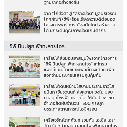
ฐานรากอย่างยั่งยืน
จาก “ไถ่ชีวิต” สู่ “สร้างชีวิต” มูลนิธิเจริญ
โภคภัณฑ์ (ซีพี) ร้อยเรียงความดีต่อยอด
โครงการฟาร์มกระบือสมัยใหม่ สร้างราย
ได้ ยกระดับคุณภาพชีวิตเกษตรกร
ซีพี ปันปลูก ฟ้าทะลายโจร
เครือซีพี ส่งมอบยาสมุนไพรจากโครงการ
“ซีพี ปันปลูก ฟ้าทะลายโจร” แก่กรม
แพทย์แผนไทยและแพทย์ทางเลือก เพื่อ
แจกจ่ายประชาชนเสริมภูมิคุ้มกัน
เครือซีพีเดินหน้านโยบายประธานอาวุโส
ธนินท์ เจียรวนนท์ ส่งความห่วงใย มอบ
ยาสมุนไพรฟ้าทะลายโจรให้กับประชาชน
อำเภอสัตหีบจำนวน 1,500 กระปุก
บรรเทาสถานการณ์โอมิครอน
เครือเจริญโภคภัณฑ์ ร่วมกับ เอเชีย เอรา
วัน เดินหน้ามอบยาสมุนไพรฟ้าทะลายโจร