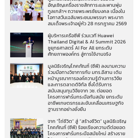
อัญเชิญเครื่องราชสักการะและพานพุ่ม
ทูลเกล้าฯ ถวายพระพรชัยมงคล เนื่องใน
โอกาสวันเฉลิมพระชนมพรรษา พระบาท
สมเด็จพระเจ้าอยู่หัว 28 กรกฎาคม 2569
ผู้บริหารเครือซีพี ร่วมเวที Huawei
Thailand Digital & AI Summit 2026
ชูยุทธศาสตร์ AI For All ยกระดับ
ศักยภาพองค์กร สู่การใช้งานจริง
มูลนิธิเจริญโภคภัณฑ์ (ซีพี) ลงนามความ
ร่วมมือทางวิชาการกับ มทร.อีสาน เดิน
หน้าบูรณาการองค์ความรู้ด้านการวิจัย
และการตลาดดิจิทัล ซึ่งได้รับการ
สนับสนุนทุนวิจัยจาก วช. ต่อยอด
โครงการฟาร์มกระบือทันสมัย ยกระดับ
อาชีพเกษตรกรและขับเคลื่อนเศรษฐกิจ
ฐานรากอย่างยั่งยืน
จาก “ไถ่ชีวิต” สู่ “สร้างชีวิต” มูลนิธิเจริญ
โภคภัณฑ์ (ซีพี) ร้อยเรียงความดีต่อยอด
โครงการฟาร์มกระบือสมัยใหม่ สร้างราย