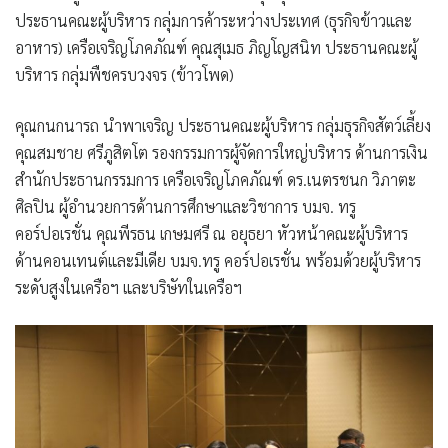
ประธานคณะผู้บริหาร กลุ่มการค้าระหว่างประเทศ (ธุรกิจข้าวและ
อาหาร) เครือเจริญโภคภัณฑ์ คุณสุเมธ ภิญโญสนิท ประธานคณะผู้
บริหาร กลุ่มพืชครบวงจร (ข้าวโพด)
คุณกนกนารถ นำพาเจริญ ประธานคณะผู้บริหาร กลุ่มธุรกิจสัตว์เลี้ยง
คุณสมชาย ศรีภูสิตโต รองกรรมการผู้จัดการใหญ่บริหาร ด้านการเงิน
สำนักประธานกรรมการ เครือเจริญโภคภัณฑ์ ดร.เนตรชนก วิภาตะ
ศิลปิน ผู้อำนวยการด้านการศึกษาและวิชาการ บมจ. ทรู
คอร์ปอเรชั่น คุณพีรธน เกษมศรี ณ อยุธยา หัวหน้าคณะผู้บริหาร
ด้านคอนเทนต์และมีเดีย บมจ.ทรู คอร์ปอเรชั่น
พร้อมด้วยผู้บริหาร
ระดับสูงในเครือฯ และบริษัทในเครือฯ