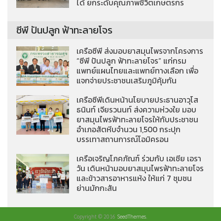
ได้ ยกระดับคุณภาพชีวิตเกษตรกร
ซีพี ปันปลูก ฟ้าทะลายโจร
เครือซีพี ส่งมอบยาสมุนไพรจากโครงการ
“ซีพี ปันปลูก ฟ้าทะลายโจร” แก่กรม
แพทย์แผนไทยและแพทย์ทางเลือก เพื่อ
แจกจ่ายประชาชนเสริมภูมิคุ้มกัน
เครือซีพีเดินหน้านโยบายประธานอาวุโส
ธนินท์ เจียรวนนท์ ส่งความห่วงใย มอบ
ยาสมุนไพรฟ้าทะลายโจรให้กับประชาชน
อำเภอสัตหีบจำนวน 1,500 กระปุก
บรรเทาสถานการณ์โอมิครอน
เครือเจริญโภคภัณฑ์ ร่วมกับ เอเชีย เอรา
วัน เดินหน้ามอบยาสมุนไพรฟ้าทะลายโจร
และข้าวสารอาหารแห้ง ให้แก่ 7 ชุมชน
ย่านมักกะสัน
Copyright © 2016
SeedThemes
.