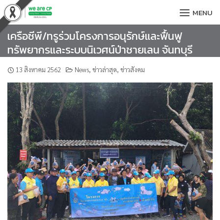
Skip
MENU
to
content
เครือซีพี/ทรูร่วมโครงการอนุรักษ์และฟื้นฟู
ทรัพยากรและระบบนิเวศน์ป่าชายเลน จันทบุรี
13 สิงหาคม 2562
News
,
ข่าวล่าสุด
,
ข่าวสังคม