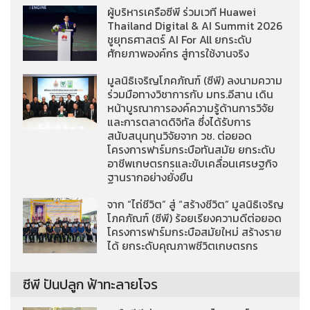
ผู้บริหารเครือซีพี ร่วมเวที Huawei
Thailand Digital & AI Summit 2026
ชูยุทธศาสตร์ AI For All ยกระดับ
ศักยภาพองค์กร สู่การใช้งานจริง
มูลนิธิเจริญโภคภัณฑ์ (ซีพี) ลงนามความ
ร่วมมือทางวิชาการกับ มทร.อีสาน เดิน
หน้าบูรณาการองค์ความรู้ด้านการวิจัย
และการตลาดดิจิทัล ซึ่งได้รับการ
สนับสนุนทุนวิจัยจาก วช. ต่อยอด
โครงการฟาร์มกระบือทันสมัย ยกระดับ
อาชีพเกษตรกรและขับเคลื่อนเศรษฐกิจ
ฐานรากอย่างยั่งยืน
จาก “ไถ่ชีวิต” สู่ “สร้างชีวิต” มูลนิธิเจริญ
โภคภัณฑ์ (ซีพี) ร้อยเรียงความดีต่อยอด
โครงการฟาร์มกระบือสมัยใหม่ สร้างราย
ได้ ยกระดับคุณภาพชีวิตเกษตรกร
ซีพี ปันปลูก ฟ้าทะลายโจร