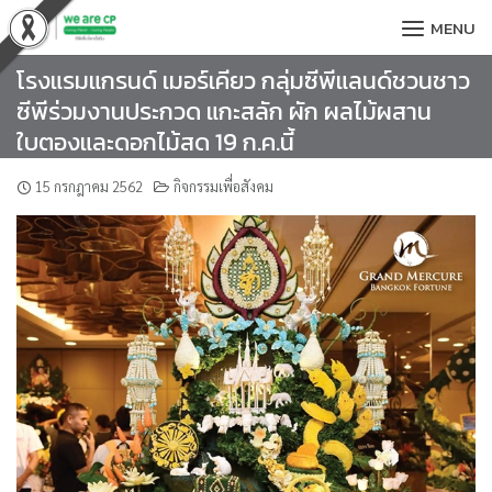
Skip
MENU
to
content
โรงแรมแกรนด์ เมอร์เคียว กลุ่มซีพีแลนด์ชวนชาว
ซีพีร่วมงานประกวด แกะสลัก ผัก ผลไม้ผสาน
ใบตองและดอกไม้สด 19 ก.ค.นี้
15 กรกฎาคม 2562
กิจกรรมเพื่อสังคม