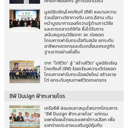
ศักยภาพองค์กร สู่การใช้งานจริง
มูลนิธิเจริญโภคภัณฑ์ (ซีพี) ลงนามความ
ร่วมมือทางวิชาการกับ มทร.อีสาน เดิน
หน้าบูรณาการองค์ความรู้ด้านการวิจัย
และการตลาดดิจิทัล ซึ่งได้รับการ
สนับสนุนทุนวิจัยจาก วช. ต่อยอด
โครงการฟาร์มกระบือทันสมัย ยกระดับ
อาชีพเกษตรกรและขับเคลื่อนเศรษฐกิจ
ฐานรากอย่างยั่งยืน
จาก “ไถ่ชีวิต” สู่ “สร้างชีวิต” มูลนิธิเจริญ
โภคภัณฑ์ (ซีพี) ร้อยเรียงความดีต่อยอด
โครงการฟาร์มกระบือสมัยใหม่ สร้างราย
ได้ ยกระดับคุณภาพชีวิตเกษตรกร
ซีพี ปันปลูก ฟ้าทะลายโจร
เครือซีพี ส่งมอบยาสมุนไพรจากโครงการ
“ซีพี ปันปลูก ฟ้าทะลายโจร” แก่กรม
แพทย์แผนไทยและแพทย์ทางเลือก เพื่อ
แจกจ่ายประชาชนเสริมภูมิคุ้มกัน