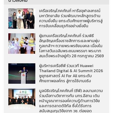
ข่าวสังคม
เครือเจริญโภคภัณฑ์ หารือจุฬาลงกรณ์
มหาวิทยาลัย ร่วมพัฒนาหลักสูตรด้าน
ความยั่งยืน ยกระดับศักยภาพผู้บริหารสู่
การขับเคลื่อนธุรกิจอย่างยั่งยืน
ผู้แทนเครือเจริญโภคภัณฑ์ ร่วมพิธี
อัญเชิญเครื่องราชสักการะและพานพุ่ม
ทูลเกล้าฯ ถวายพระพรชัยมงคล เนื่องใน
โอกาสวันเฉลิมพระชนมพรรษา พระบาท
สมเด็จพระเจ้าอยู่หัว 28 กรกฎาคม 2569
ผู้บริหารเครือซีพี ร่วมเวที Huawei
Thailand Digital & AI Summit 2026
ชูยุทธศาสตร์ AI For All ยกระดับ
ศักยภาพองค์กร สู่การใช้งานจริง
มูลนิธิเจริญโภคภัณฑ์ (ซีพี) ลงนามความ
ร่วมมือทางวิชาการกับ มทร.อีสาน เดิน
หน้าบูรณาการองค์ความรู้ด้านการวิจัย
และการตลาดดิจิทัล ซึ่งได้รับการ
สนับสนุนทุนวิจัยจาก วช. ต่อยอด