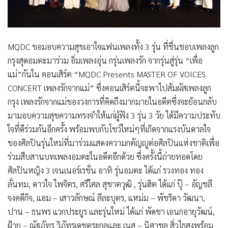
MQDC ขอมอบความสุขเอาใจแฟนเพลงทั้ง 3 รุ่น ที่ชื่นชอบเพลงลูก
กรุงสุดอมตะมาร่วม อิ่มเพลงอุ่น กรุ่นเพลงรัก จากรุ่นสู่รุ่น “เพื่อ
แม่”กันใน คอนเสิร์ต “MQDC Presents MASTER OF VOICES
CONCERT เพลงรักจากแม่” ซึ่งคอนเสิร์ตนี้จะพาไปสัมผัสเพลงลูก
กรุง เพลงรักจากแม่ของวงการที่คิดถึงมากมายในอดีตซึ่งจะย้อนกลับ
มามอบความสุขความทรงจำให้แก่ผู้ฟัง 3 รุ่น 3 วัย ได้มีความประทับ
ใจที่ดีร่วมกันอีกครั้ง พร้อมพบกับโชว์ใหม่ๆที่เกิดจากแรงบันดาลใจ
ของศิลปินรุ่นใหม่ที่มาร่วมแสดงความกตัญญูต่อศิลปินแห่งชาติเพื่อ
ร่วมสืบสานบทเพลงอมตะในอดีตอีกด้วย ซึ่งครั้งนี้ถ่ายทอดโดย
ศิลปินหญิง 3 เจนเนอร์เรชั่น อาทิ รุ่นอมตะ ได้แก่ รวงทอง ทอง
ลั่นทม, ดาวใจ ไพจิตร, ศรีไศล สุชาตวุฒิ , รุ่นฮิต ได้แก่ ปุ๊ – อัญชลี
จงคดีกิจ, แอม – เสาวลักษณ์ ลีละบุตร, แหม่ม – พัชริดา วัฒนา,
ปาน – ธนพร แวกประยูร และรุ่นใหม่ ได้แก่ พัดชา เอนกอายุวัฒน์,
ฝ้าย – ณัฐภัทร วิภัทรเดชตระกูลและ เนส – นิศาชล สิ่วไธสงพร้อม