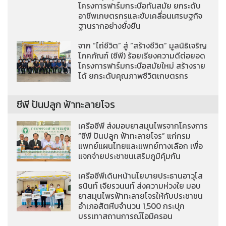
โครงการฟาร์มกระบือทันสมัย ยกระดับ
อาชีพเกษตรกรและขับเคลื่อนเศรษฐกิจ
ฐานรากอย่างยั่งยืน
จาก “ไถ่ชีวิต” สู่ “สร้างชีวิต” มูลนิธิเจริญ
โภคภัณฑ์ (ซีพี) ร้อยเรียงความดีต่อยอด
โครงการฟาร์มกระบือสมัยใหม่ สร้างราย
ได้ ยกระดับคุณภาพชีวิตเกษตรกร
ซีพี ปันปลูก ฟ้าทะลายโจร
เครือซีพี ส่งมอบยาสมุนไพรจากโครงการ
“ซีพี ปันปลูก ฟ้าทะลายโจร” แก่กรม
แพทย์แผนไทยและแพทย์ทางเลือก เพื่อ
แจกจ่ายประชาชนเสริมภูมิคุ้มกัน
เครือซีพีเดินหน้านโยบายประธานอาวุโส
ธนินท์ เจียรวนนท์ ส่งความห่วงใย มอบ
ยาสมุนไพรฟ้าทะลายโจรให้กับประชาชน
อำเภอสัตหีบจำนวน 1,500 กระปุก
บรรเทาสถานการณ์โอมิครอน