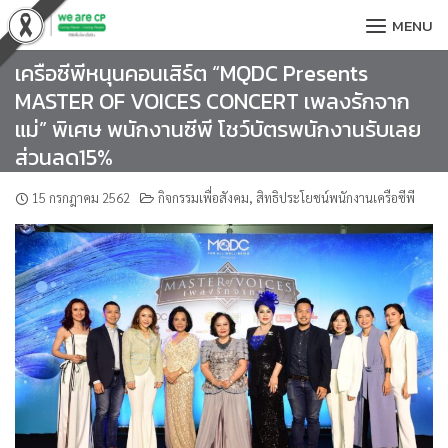
Skip
MENU
to
content
เครือซีพีหนุนคอนเสิร์ต “MQDC Presents
MASTER OF VOICES CONCERT เพลงรักจาก
แม่” พิเศษ พนักงานซีพี โชว์บัตรพนักงานรับเลย
ส่วนลด15%
15 กรกฎาคม 2562
กิจกรรมเพื่อสังคม
,
สิทธิประโยชน์พนักงานเครือซีพี