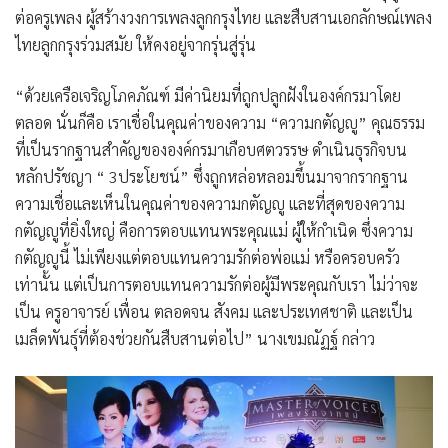
ต่อครูเพลง ผู้สร้างวงการเพลงลูกกรุงไทย และสืบสานเอกลักษณ์เพลง
ไทยลูกกรุงร่วมสมัย ให้คงอยู่จากรุ่นสู่รุ่น
“ด้วยเครือเจริญโภคภัณฑ์ มีค่านิยมที่ถูกปลูกฝังในองค์กรมาโดย
ตลอด นั่นก็คือ เราเชื่อในคุณค่าของความ “ความกตัญญู” คุณธรรม
ที่เป็นรากฐานสำคัญขององค์กรมาเกือบศตวรรษ ดำเนินธุรกิจบน
หลักปรัชญา “ 3ประโยชน์” ซึ่งถูกหล่อหลอมขึ้นมาจากรากฐาน
ความเชื่อและเห็นในคุณค่าของความกตัญญู และที่สุดของความ
กตัญญูที่ยิ่งใหญ่ คือการตอบแทนพระคุณแม่ ผู้ให้กำเนิด ซึ่งความ
กตัญญูนี้ ไม่เพียงแต่ตอบแทนความรักต่อพ่อแม่ หรือครอบครัว
เท่านั้น แต่เป็นการตอบแทนความรักต่อผู้มีพระคุณกับเรา ไม่ว่าจะ
เป็น ครูอาจารย์ เพื่อน ตลอดจน สังคม และประเทศชาติ และเป็น
เมล็ดพันธุ์ที่ต้องช่วยกันสืบสานต่อไป” นางเขมณัฏฐ์ กล่าว