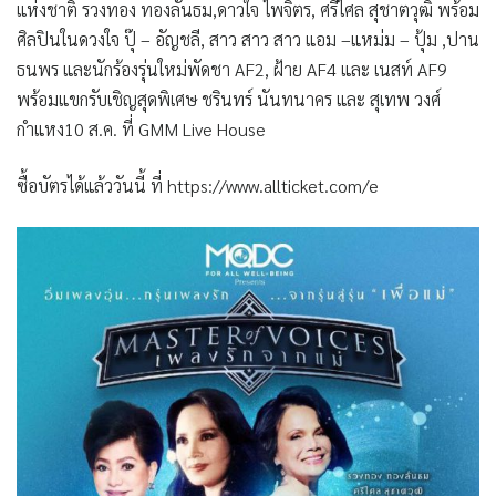
แห่งชาติ รวงทอง ทองลั่นธม,ดาวใจ ไพจิตร, ศรีไศล สุชาตวุฒิ พร้อม
ศิลปินในดวงใจ ปุ๊ – อัญชลี, สาว สาว สาว แอม –แหม่ม – ปุ้ม ,ปาน
ธนพร และนักร้องรุ่นใหม่พัดชา AF2, ฝ้าย AF4 และ เนสท์ AF9
พร้อมแขกรับเชิญสุดพิเศษ ชรินทร์ นันทนาคร และ สุเทพ วงศ์
กำแหง10 ส.ค. ที่ GMM Live House
ซื้อบัตรได้แล้ววันนี้ ที่ https://www.allticket.com/e