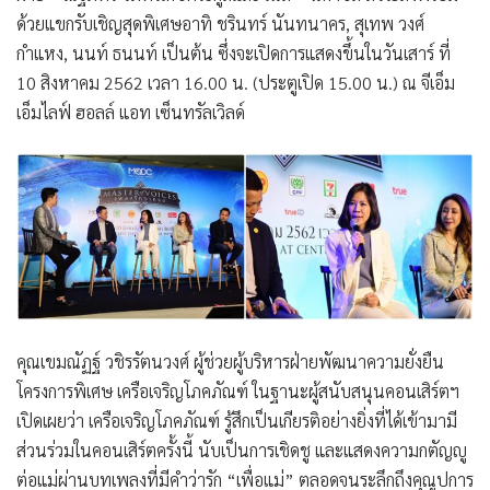
ด้วยแขกรับเชิญสุดพิเศษอาทิ ชรินทร์ นันทนาคร, สุเทพ วงศ์
กำแหง, นนท์ ธนนท์ เป็นต้น ซึ่งจะเปิดการแสดงขึ้นในวันเสาร์ ที่
10 สิงหาคม 2562 เวลา 16.00 น. (ประตูเปิด 15.00 น.) ณ จีเอ็ม
เอ็มไลฟ์ ฮอลล์ แอท เซ็นทรัลเวิลด์
คุณเขมณัฏฐ์ วชิรรัตนวงศ์ ผู้ช่วยผู้บริหารฝ่ายพัฒนาความยั่งยืน
โครงการพิเศษ เครือเจริญโภคภัณฑ์ ในฐานะผู้สนับสนุนคอนเสิร์ตฯ
เปิดเผยว่า เครือเจริญโภคภัณฑ์ รู้สึกเป็นเกียรติอย่างยิ่งที่ได้เข้ามามี
ส่วนร่วมในคอนเสิร์ตครั้งนี้ นับเป็นการเชิดชู และแสดงความกตัญญู
ต่อแม่ผ่านบทเพลงที่มีคำว่ารัก “เพื่อแม่” ตลอดจนระลึกถึงคุณูปการ