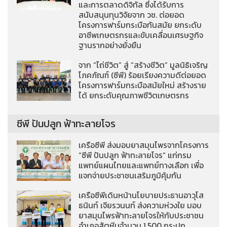
และการตลาดดิจิทัล ซึ่งได้รับการ
สนับสนุนทุนวิจัยจาก วช. ต่อยอด
โครงการฟาร์มกระบือทันสมัย ยกระดับ
อาชีพเกษตรกรและขับเคลื่อนเศรษฐกิจ
ฐานรากอย่างยั่งยืน
จาก “ไถ่ชีวิต” สู่ “สร้างชีวิต” มูลนิธิเจริญ
โภคภัณฑ์ (ซีพี) ร้อยเรียงความดีต่อยอด
โครงการฟาร์มกระบือสมัยใหม่ สร้างราย
ได้ ยกระดับคุณภาพชีวิตเกษตรกร
ซีพี ปันปลูก ฟ้าทะลายโจร
เครือซีพี ส่งมอบยาสมุนไพรจากโครงการ
“ซีพี ปันปลูก ฟ้าทะลายโจร” แก่กรม
แพทย์แผนไทยและแพทย์ทางเลือก เพื่อ
แจกจ่ายประชาชนเสริมภูมิคุ้มกัน
เครือซีพีเดินหน้านโยบายประธานอาวุโส
ธนินท์ เจียรวนนท์ ส่งความห่วงใย มอบ
ยาสมุนไพรฟ้าทะลายโจรให้กับประชาชน
อำเภอสัตหีบจำนวน 1,500 กระปุก