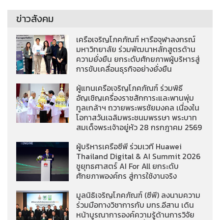
ข่าวสังคม
เครือเจริญโภคภัณฑ์ หารือจุฬาลงกรณ์
มหาวิทยาลัย ร่วมพัฒนาหลักสูตรด้าน
ความยั่งยืน ยกระดับศักยภาพผู้บริหารสู่
การขับเคลื่อนธุรกิจอย่างยั่งยืน
ผู้แทนเครือเจริญโภคภัณฑ์ ร่วมพิธี
อัญเชิญเครื่องราชสักการะและพานพุ่ม
ทูลเกล้าฯ ถวายพระพรชัยมงคล เนื่องใน
โอกาสวันเฉลิมพระชนมพรรษา พระบาท
สมเด็จพระเจ้าอยู่หัว 28 กรกฎาคม 2569
ผู้บริหารเครือซีพี ร่วมเวที Huawei
Thailand Digital & AI Summit 2026
ชูยุทธศาสตร์ AI For All ยกระดับ
ศักยภาพองค์กร สู่การใช้งานจริง
มูลนิธิเจริญโภคภัณฑ์ (ซีพี) ลงนามความ
ร่วมมือทางวิชาการกับ มทร.อีสาน เดิน
หน้าบูรณาการองค์ความรู้ด้านการวิจัย