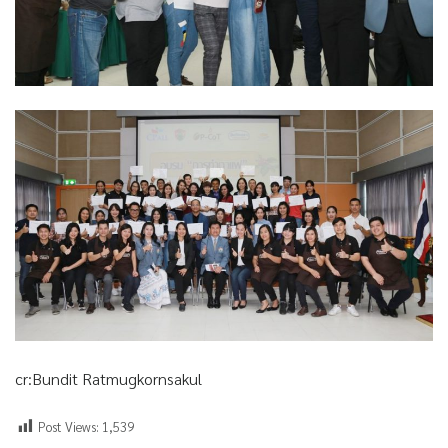
cr:Bundit Ratmugkornsakul
Post Views:
1,539