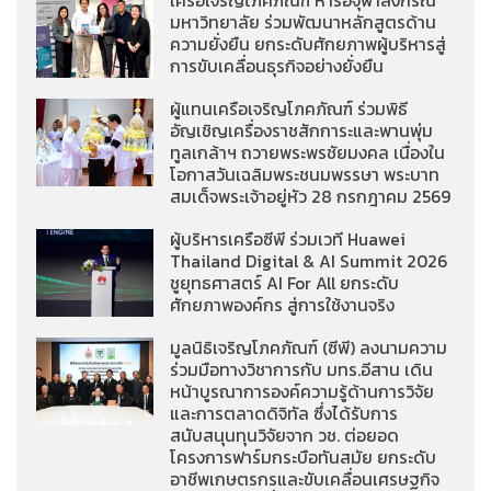
เครือเจริญโภคภัณฑ์ หารือจุฬาลงกรณ์
มหาวิทยาลัย ร่วมพัฒนาหลักสูตรด้าน
ความยั่งยืน ยกระดับศักยภาพผู้บริหารสู่
การขับเคลื่อนธุรกิจอย่างยั่งยืน
ผู้แทนเครือเจริญโภคภัณฑ์ ร่วมพิธี
อัญเชิญเครื่องราชสักการะและพานพุ่ม
ทูลเกล้าฯ ถวายพระพรชัยมงคล เนื่องใน
โอกาสวันเฉลิมพระชนมพรรษา พระบาท
สมเด็จพระเจ้าอยู่หัว 28 กรกฎาคม 2569
ผู้บริหารเครือซีพี ร่วมเวที Huawei
Thailand Digital & AI Summit 2026
ชูยุทธศาสตร์ AI For All ยกระดับ
ศักยภาพองค์กร สู่การใช้งานจริง
มูลนิธิเจริญโภคภัณฑ์ (ซีพี) ลงนามความ
ร่วมมือทางวิชาการกับ มทร.อีสาน เดิน
หน้าบูรณาการองค์ความรู้ด้านการวิจัย
และการตลาดดิจิทัล ซึ่งได้รับการ
สนับสนุนทุนวิจัยจาก วช. ต่อยอด
โครงการฟาร์มกระบือทันสมัย ยกระดับ
อาชีพเกษตรกรและขับเคลื่อนเศรษฐกิจ