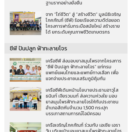
ฐานรากอย่างยั่งยืน
จาก “ไถ่ชีวิต” สู่ “สร้างชีวิต” มูลนิธิเจริญ
โภคภัณฑ์ (ซีพี) ร้อยเรียงความดีต่อยอด
โครงการฟาร์มกระบือสมัยใหม่ สร้างราย
ได้ ยกระดับคุณภาพชีวิตเกษตรกร
ซีพี ปันปลูก ฟ้าทะลายโจร
เครือซีพี ส่งมอบยาสมุนไพรจากโครงการ
“ซีพี ปันปลูก ฟ้าทะลายโจร” แก่กรม
แพทย์แผนไทยและแพทย์ทางเลือก เพื่อ
แจกจ่ายประชาชนเสริมภูมิคุ้มกัน
เครือซีพีเดินหน้านโยบายประธานอาวุโส
ธนินท์ เจียรวนนท์ ส่งความห่วงใย มอบ
ยาสมุนไพรฟ้าทะลายโจรให้กับประชาชน
อำเภอสัตหีบจำนวน 1,500 กระปุก
บรรเทาสถานการณ์โอมิครอน
เครือเจริญโภคภัณฑ์ ร่วมกับ เอเชีย เอรา
วัน เดินหน้ามอบยาสมุนไพรฟ้าทะลายโจร