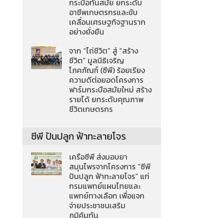
กระบือทันสมัย ยกระดับ
อาชีพเกษตรกรและขับ
เคลื่อนเศรษฐกิจฐานราก
อย่างยั่งยืน
จาก “ไถ่ชีวิต” สู่ “สร้าง
ชีวิต” มูลนิธิเจริญ
โภคภัณฑ์ (ซีพี) ร้อยเรียง
ความดีต่อยอดโครงการ
ฟาร์มกระบือสมัยใหม่ สร้าง
รายได้ ยกระดับคุณภาพ
ชีวิตเกษตรกร
ซีพี ปันปลูก ฟ้าทะลายโจร
เครือซีพี ส่งมอบยา
สมุนไพรจากโครงการ “ซีพี
ปันปลูก ฟ้าทะลายโจร” แก่
กรมแพทย์แผนไทยและ
แพทย์ทางเลือก เพื่อแจก
จ่ายประชาชนเสริม
ภูมิคุ้มกัน