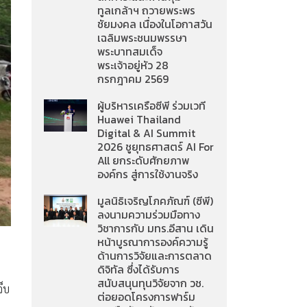
ทูลเกล้าฯ ถวายพระพร
ชัยมงคล เนื่องในโอกาสวัน
เฉลิมพระชนมพรรษา
พระบาทสมเด็จ
พระเจ้าอยู่หัว 28
กรกฎาคม 2569
ผู้บริหารเครือซีพี ร่วมเวที
Huawei Thailand
Digital & AI Summit
2026 ชูยุทธศาสตร์ AI For
All ยกระดับศักยภาพ
องค์กร สู่การใช้งานจริง
มูลนิธิเจริญโภคภัณฑ์ (ซีพี)
ลงนามความร่วมมือทาง
วิชาการกับ มทร.อีสาน เดิน
หน้าบูรณาการองค์ความรู้
ด้านการวิจัยและการตลาด
ดิจิทัล ซึ่งได้รับการ
สนับสนุนทุนวิจัยจาก วช.
จ็บ
ต่อยอดโครงการฟาร์ม