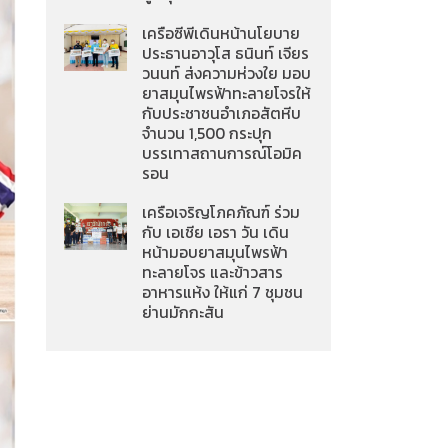
เครือซีพีเดินหน้านโยบาย
ประธานอาวุโส ธนินท์ เจียร
วนนท์ ส่งความห่วงใย มอบ
ยาสมุนไพรฟ้าทะลายโจรให้
กับประชาชนอำเภอสัตหีบ
จำนวน 1,500 กระปุก
บรรเทาสถานการณ์โอมิค
รอน
เครือเจริญโภคภัณฑ์ ร่วม
กับ เอเชีย เอรา วัน เดิน
หน้ามอบยาสมุนไพรฟ้า
ทะลายโจร และข้าวสาร
อาหารแห้ง ให้แก่ 7 ชุมชน
ย่านมักกะสัน