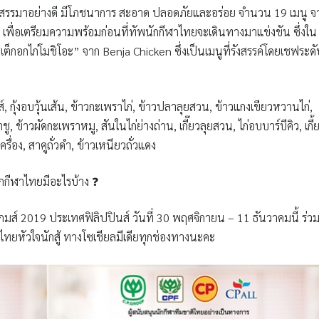
่คัดสรรมาอย่างดี มีโภชนาการ สะอาด ปลอดภัยและอร่อย จำนวน 19 เมนู จ
อย เพื่อเตรียมความพร้อมก่อนที่ทัพนักกีฬาไทยจะเดินทางมาแข่งขัน ซึ่งใน
ือ “สเต็กอกไก่โมชิโอะ” จาก Benja Chicken ซึ่งเป็นเมนูที่รังสรรค์โดยเชฟระดั
, กุ้งอบวุ้นเส้น, ข้าวกะเพราไก่, ข้าวปลาลุยสวน, ข้าวแกงเขียวหวานไก่,
ู, ข้าวผัดกะเพราหมู, สันในไก่ย่างถ่าน, เกี๊ยวลุยสวน, ไก่อบบาร์บีคิว, เกี้
เครื่อง, สาคูถั่วดำ, ข้าวเหนียวถั่วแดง
นักกีฬาไทยมีอะไรบ้าง ❓
ซีเกมส์ 2019 ประเทศฟิลิปปินส์ วันที่ 30 พฤศจิกายน – 11 ธันวาคมนี้ ร่ว
ทยหัวใจนักสู้ ทางโซเชียลมีเดียทุกช่องทางนะคะ