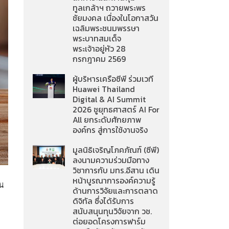
ทูลเกล้าฯ ถวายพระพร
ชัยมงคล เนื่องในโอกาสวัน
เฉลิมพระชนมพรรษา
พระบาทสมเด็จ
พระเจ้าอยู่หัว 28
กรกฎาคม 2569
ผู้บริหารเครือซีพี ร่วมเวที
Huawei Thailand
Digital & AI Summit
2026 ชูยุทธศาสตร์ AI For
All ยกระดับศักยภาพ
องค์กร สู่การใช้งานจริง
มูลนิธิเจริญโภคภัณฑ์ (ซีพี)
ลงนามความร่วมมือทาง
วิชาการกับ มทร.อีสาน เดิน
หน้าบูรณาการองค์ความรู้
ใน
ด้านการวิจัยและการตลาด
ดิจิทัล ซึ่งได้รับการ
สนับสนุนทุนวิจัยจาก วช.
ต่อยอดโครงการฟาร์ม