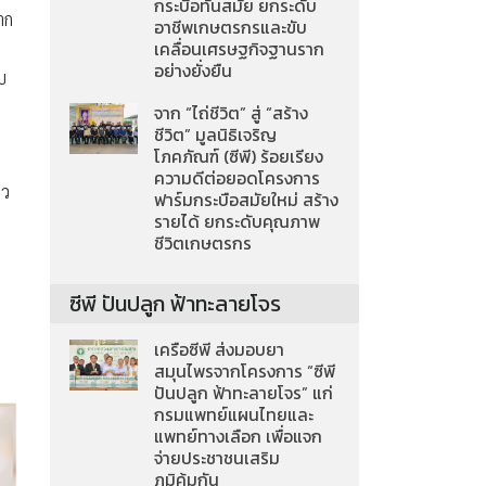
กระบือทันสมัย ยกระดับ
าก
อาชีพเกษตรกรและขับ
เคลื่อนเศรษฐกิจฐานราก
อย่างยั่งยืน
บ
จาก “ไถ่ชีวิต” สู่ “สร้าง
ชีวิต” มูลนิธิเจริญ
โภคภัณฑ์ (ซีพี) ร้อยเรียง
ความดีต่อยอดโครงการ
ยว
ฟาร์มกระบือสมัยใหม่ สร้าง
รายได้ ยกระดับคุณภาพ
ชีวิตเกษตรกร
ซีพี ปันปลูก ฟ้าทะลายโจร
ม
เครือซีพี ส่งมอบยา
สมุนไพรจากโครงการ “ซีพี
ปันปลูก ฟ้าทะลายโจร” แก่
กรมแพทย์แผนไทยและ
แพทย์ทางเลือก เพื่อแจก
จ่ายประชาชนเสริม
ภูมิคุ้มกัน