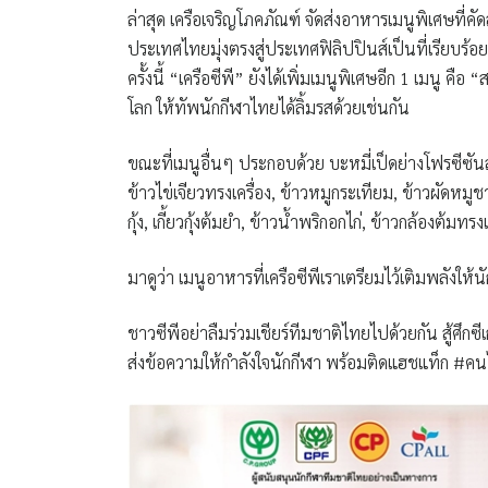
ล่าสุด เครือเจริญโภคภัณฑ์ จัดส่งอาหารเมนูพิเศษที
ประเทศไทยมุ่งตรงสู่ประเทศฟิลิปปินส์เป็นที่เรียบร้
ครั้งนี้ “เครือซีพี” ยังได้เพิ่มเมนูพิเศษอีก 1 เมนู ค
โลก ให้ทัพนักกีฬาไทยได้ลิ้มรสด้วยเช่นกัน
ขณะที่เมนูอื่นๆ ประกอบด้วย บะหมี่เป็ดย่างโฟรซีซันส์
ข้าวไข่เจียวทรงเครื่อง, ข้าวหมูกระเทียม, ข้าวผัดหมูชาช
กุ้ง, เกี้ยวกุ้งต้มยำ, ข้าวน้ำพริกอกไก่, ข้าวกล้องต้มทรง
มาดูว่า เมนูอาหารที่เครือซีพีเราเตรียมไว้เติมพลังให้
ชาวซีพีอย่าลืมร่วมเชียร์ทีมชาติไทยไปด้วยกัน สู้ศึก
ส่งข้อความให้กำลังใจนักกีฬา พร้อมติดแฮชแท็ก #คนไ