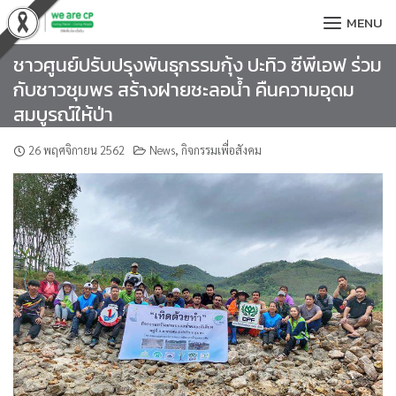
Skip
MENU
to
content
ชาวศูนย์ปรับปรุงพันธุกรรมกุ้ง ปะทิว ซีพีเอฟ ร่วม
กับชาวชุมพร สร้างฝายชะลอน้ำ คืนความอุดม
สมบูรณ์ให้ป่า
26 พฤศจิกายน 2562
News
,
กิจกรรมเพื่อสังคม