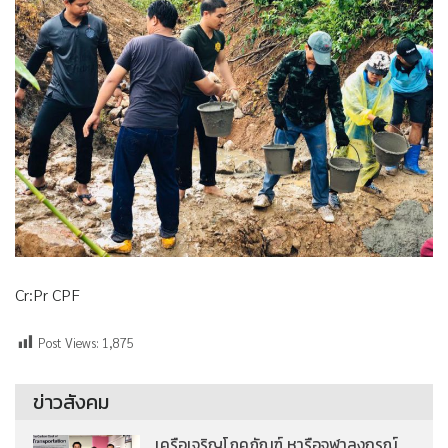
Cr:Pr CPF
Post Views:
1,875
ข่าวสังคม
เครือเจริญโภคภัณฑ์ หารือจุฬาลงกรณ์