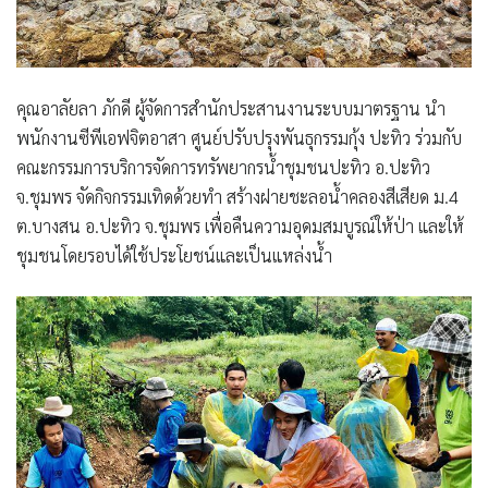
คุณอาลัยลา ภักดี ผู้จัดการสำนักประสานงานระบบมาตรฐาน นำ
พนักงานซีพีเอฟจิตอาสา ศูนย์ปรับปรุงพันธุกรรมกุ้ง ปะทิว
ร่วมกับ
คณะกรรมการบริการจัดการทรัพยากรน้ำชุมชนปะทิว อ.ปะทิว
จ.ชุมพร จัดกิจกรรมเทิดด้วยทำ สร้างฝายชะลอน้ำคลองสีเสียด ม.4
ต.บางสน อ.ปะทิว จ.ชุมพร เพื่อคืนความอุดมสมบูรณ์ให้ป่า และให้
ชุมชนโดยรอบได้ใช้ประโยชน์และเป็นแหล่งน้ำ