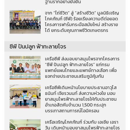
ฐานรากอย่างยั่งยืน
จาก “ไถ่ชีวิต” สู่ “สร้างชีวิต” มูลนิธิเจริญ
โภคภัณฑ์ (ซีพี) ร้อยเรียงความดีต่อยอด
โครงการฟาร์มกระบือสมัยใหม่ สร้างราย
ได้ ยกระดับคุณภาพชีวิตเกษตรกร
ซีพี ปันปลูก ฟ้าทะลายโจร
เครือซีพี ส่งมอบยาสมุนไพรจากโครงการ
“ซีพี ปันปลูก ฟ้าทะลายโจร” แก่กรม
แพทย์แผนไทยและแพทย์ทางเลือก เพื่อ
แจกจ่ายประชาชนเสริมภูมิคุ้มกัน
เครือซีพีเดินหน้านโยบายประธานอาวุโส
ธนินท์ เจียรวนนท์ ส่งความห่วงใย มอบ
ยาสมุนไพรฟ้าทะลายโจรให้กับประชาชน
อำเภอสัตหีบจำนวน 1,500 กระปุก
บรรเทาสถานการณ์โอมิครอน
เครือเจริญโภคภัณฑ์ ร่วมกับ เอเชีย เอรา
วัน เดินหน้ามอบยาสมุนไพรฟ้าทะลายโจร