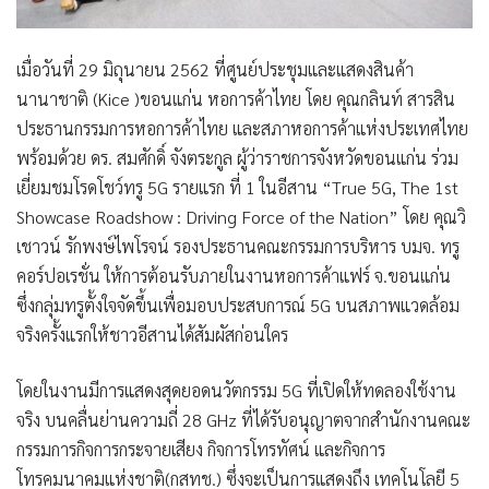
เมื่อวันที่ 29 มิถุนายน 2562 ที่ศูนย์ประชุมและแสดงสินค้า
นานาชาติ (Kice )ขอนแก่น หอการค้าไทย โดย
คุณกลินท์ สารสิน
ประธานกรรมการหอการค้าไทย และสภาหอการค้าแห่งประเทศไทย
พร้อมด้วย ดร. สมศักดิ์ จังตระกูล ผู้ว่าราชการจังหวัดขอนแก่น
ร่วม
เยี่ยมชมโรดโชว์ทรู 5G รายแรก ที่ 1 ในอีสาน
“True 5G, The 1st
Showcase Roadshow : Driving Force of the Nation”
โดย
คุณวิ
เชาวน์ รักพงษ์ไพโรจน์ รองประธานคณะกรรมการบริหาร บมจ. ทรู
คอร์ปอเรชั่น
ให้การต้อนรับภายในงานหอการค้าแฟร์ จ.ขอนแก่น
ซึ่งกลุ่มทรูตั้งใจจัดขึ้นเพื่อมอบประสบการณ์ 5G บนสภาพแวดล้อม
จริงครั้งแรกให้ชาวอีสานได้สัมผัสก่อนใคร
โดยในงานมีการแสดงสุดยอดนวัตกรรม 5G ที่เปิดให้ทดลองใช้งาน
จริง บนคลื่นย่านความถี่ 28 GHz ที่ได้รับอนุญาตจากสำนักงานคณะ
กรรมการกิจการกระจายเสียง กิจการโทรทัศน์ และกิจการ
โทรคมนาคมแห่งชาติ(กสทช.) ซึ่งจะเป็นการแสดงถึง เทคโนโลยี 5