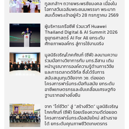
ทูลเกล้าฯ ถวายพระพรชัยมงคล เนื่องใน
โอกาสวันเฉลิมพระชนมพรรษา พระบาท
สมเด็จพระเจ้าอยู่หัว 28 กรกฎาคม 2569
ผู้บริหารเครือซีพี ร่วมเวที Huawei
Thailand Digital & AI Summit 2026
ชูยุทธศาสตร์ AI For All ยกระดับ
ศักยภาพองค์กร สู่การใช้งานจริง
มูลนิธิเจริญโภคภัณฑ์ (ซีพี) ลงนามความ
ร่วมมือทางวิชาการกับ มทร.อีสาน เดิน
หน้าบูรณาการองค์ความรู้ด้านการวิจัย
และการตลาดดิจิทัล ซึ่งได้รับการ
สนับสนุนทุนวิจัยจาก วช. ต่อยอด
โครงการฟาร์มกระบือทันสมัย ยกระดับ
อาชีพเกษตรกรและขับเคลื่อนเศรษฐกิจ
ฐานรากอย่างยั่งยืน
จาก “ไถ่ชีวิต” สู่ “สร้างชีวิต” มูลนิธิเจริญ
โภคภัณฑ์ (ซีพี) ร้อยเรียงความดีต่อยอด
โครงการฟาร์มกระบือสมัยใหม่ สร้างราย
ได้ ยกระดับคุณภาพชีวิตเกษตรกร