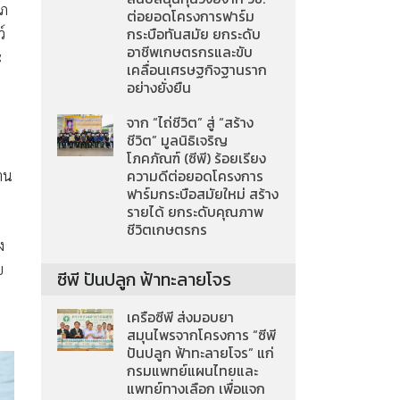
าภ
ต่อยอดโครงการฟาร์ม
์
กระบือทันสมัย ยกระดับ
อาชีพเกษตรกรและขับ
ะ
เคลื่อนเศรษฐกิจฐานราก
อย่างยั่งยืน
จาก “ไถ่ชีวิต” สู่ “สร้าง
ชีวิต” มูลนิธิเจริญ
โภคภัณฑ์ (ซีพี) ร้อยเรียง
้าน
ความดีต่อยอดโครงการ
ฟาร์มกระบือสมัยใหม่ สร้าง
รายได้ ยกระดับคุณภาพ
ชีวิตเกษตรกร
ง
ย
ซีพี ปันปลูก ฟ้าทะลายโจร
เครือซีพี ส่งมอบยา
สมุนไพรจากโครงการ “ซีพี
ปันปลูก ฟ้าทะลายโจร” แก่
กรมแพทย์แผนไทยและ
แพทย์ทางเลือก เพื่อแจก