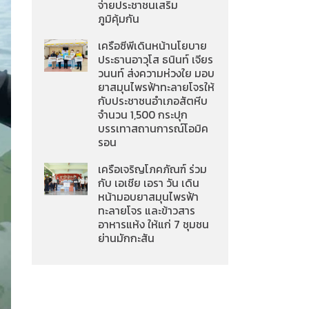
จ่ายประชาชนเสริม
ภูมิคุ้มกัน
เครือซีพีเดินหน้านโยบาย
ประธานอาวุโส ธนินท์ เจียร
วนนท์ ส่งความห่วงใย มอบ
ยาสมุนไพรฟ้าทะลายโจรให้
กับประชาชนอำเภอสัตหีบ
จำนวน 1,500 กระปุก
บรรเทาสถานการณ์โอมิค
รอน
เครือเจริญโภคภัณฑ์ ร่วม
กับ เอเชีย เอรา วัน เดิน
หน้ามอบยาสมุนไพรฟ้า
ทะลายโจร และข้าวสาร
อาหารแห้ง ให้แก่ 7 ชุมชน
ย่านมักกะสัน