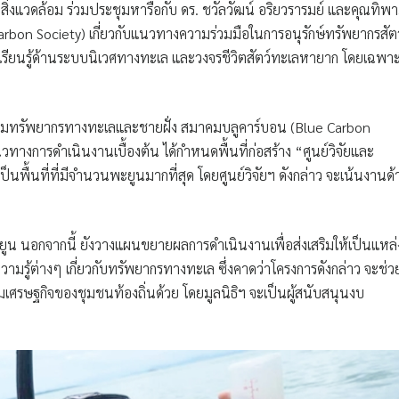
สิ่งแวดล้อม ร่วมประชุมหารือกับ ดร. ชวัลวัฒน์ อริยวรารมย์ และคุณทิพ
arbon Society)
เกี่ยวกับแนวทางความร่วมมือในการอนุรักษ์ทรัพยากรสัตว
รียนรู้ด้านระบบนิเวศทางทะเล และวงจรชีวิตสัตว์ทะเลหายาก โดยเฉพา
างกรมทรัพยากรทางทะเลและชายฝั่ง สมาคมบลูคาร์บอน (Blue Carbon
วทางการดำเนินงานเบื้องต้น ได้กำหนดพื้นที่ก่อสร้าง “ศูนย์วิจัยและ
ป็นพื้นที่ที่มีจำนวนพะยูนมากที่สุด โดยศูนย์วิจัยฯ ดังกล่าว จะเน้นงานด
ะยูน นอกจากนี้ ยังวางแผนขยายผลการดำเนินงานเพื่อส่งเสริมให้เป็นแหล่
ามรู้ต่างๆ เกี่ยวกับทรัพยากรทางทะเล ซึ่งคาดว่าโครงการดังกล่าว จะช่ว
ิมเศรษฐกิจของชุมชนท้องถิ่นด้วย โดยมูลนิธิฯ จะเป็นผู้สนับสนุนงบ