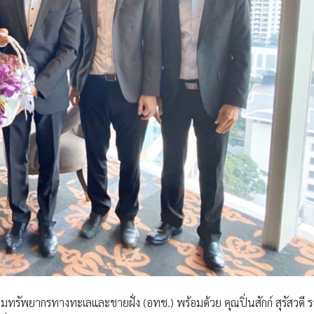
ทรัพยากรทางทะเลและชายฝั่ง (อทช.) พร้อมด้วย คุณปิ่นสักก์ สุรัสวดี 