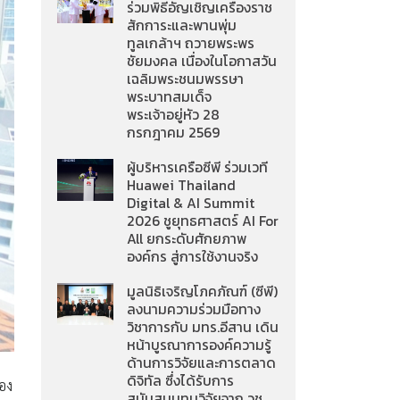
ร่วมพิธีอัญเชิญเครื่องราช
สักการะและพานพุ่ม
ทูลเกล้าฯ ถวายพระพร
ชัยมงคล เนื่องในโอกาสวัน
เฉลิมพระชนมพรรษา
พระบาทสมเด็จ
พระเจ้าอยู่หัว 28
กรกฎาคม 2569
ผู้บริหารเครือซีพี ร่วมเวที
Huawei Thailand
Digital & AI Summit
2026 ชูยุทธศาสตร์ AI For
All ยกระดับศักยภาพ
องค์กร สู่การใช้งานจริง
มูลนิธิเจริญโภคภัณฑ์ (ซีพี)
ลงนามความร่วมมือทาง
วิชาการกับ มทร.อีสาน เดิน
หน้าบูรณาการองค์ความรู้
ด้านการวิจัยและการตลาด
ดิจิทัล ซึ่งได้รับการ
รอง
สนับสนุนทุนวิจัยจาก วช.