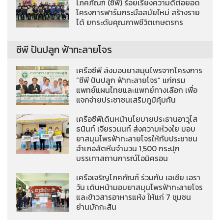
โภคภัณฑ์ (ซีพี) ร้อยเรียงความดีต่อยอด
โครงการฟาร์มกระบือสมัยใหม่ สร้างราย
ได้ ยกระดับคุณภาพชีวิตเกษตรกร
ซีพี ปันปลูก ฟ้าทะลายโจร
เครือซีพี ส่งมอบยาสมุนไพรจากโครงการ
“ซีพี ปันปลูก ฟ้าทะลายโจร” แก่กรม
แพทย์แผนไทยและแพทย์ทางเลือก เพื่อ
แจกจ่ายประชาชนเสริมภูมิคุ้มกัน
เครือซีพีเดินหน้านโยบายประธานอาวุโส
ธนินท์ เจียรวนนท์ ส่งความห่วงใย มอบ
ยาสมุนไพรฟ้าทะลายโจรให้กับประชาชน
อำเภอสัตหีบจำนวน 1,500 กระปุก
บรรเทาสถานการณ์โอมิครอน
เครือเจริญโภคภัณฑ์ ร่วมกับ เอเชีย เอรา
วัน เดินหน้ามอบยาสมุนไพรฟ้าทะลายโจร
และข้าวสารอาหารแห้ง ให้แก่ 7 ชุมชน
ย่านมักกะสัน