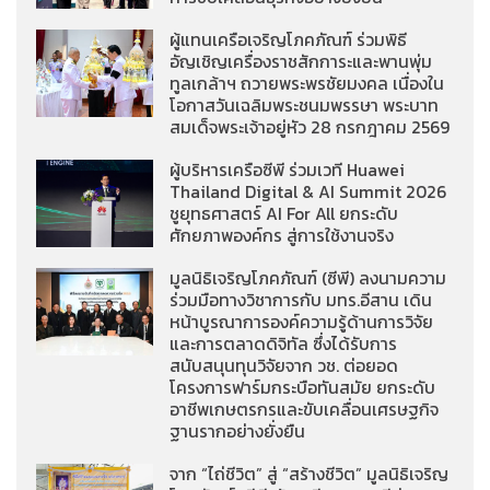
ผู้แทนเครือเจริญโภคภัณฑ์ ร่วมพิธี
อัญเชิญเครื่องราชสักการะและพานพุ่ม
ทูลเกล้าฯ ถวายพระพรชัยมงคล เนื่องใน
โอกาสวันเฉลิมพระชนมพรรษา พระบาท
สมเด็จพระเจ้าอยู่หัว 28 กรกฎาคม 2569
ผู้บริหารเครือซีพี ร่วมเวที Huawei
Thailand Digital & AI Summit 2026
ชูยุทธศาสตร์ AI For All ยกระดับ
ศักยภาพองค์กร สู่การใช้งานจริง
มูลนิธิเจริญโภคภัณฑ์ (ซีพี) ลงนามความ
ร่วมมือทางวิชาการกับ มทร.อีสาน เดิน
หน้าบูรณาการองค์ความรู้ด้านการวิจัย
และการตลาดดิจิทัล ซึ่งได้รับการ
สนับสนุนทุนวิจัยจาก วช. ต่อยอด
โครงการฟาร์มกระบือทันสมัย ยกระดับ
อาชีพเกษตรกรและขับเคลื่อนเศรษฐกิจ
ฐานรากอย่างยั่งยืน
จาก “ไถ่ชีวิต” สู่ “สร้างชีวิต” มูลนิธิเจริญ