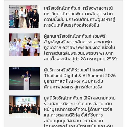
เครือเจริญโภคภัณฑ์ หารือจุฬาลงกรณ์
มหาวิทยาลัย ร่วมพัฒนาหลักสูตรด้าน
ความยั่งยืน ยกระดับศักยภาพผู้บริหารสู่
การขับเคลื่อนธุรกิจอย่างยั่งยืน
ผู้แทนเครือเจริญโภคภัณฑ์ ร่วมพิธี
อัญเชิญเครื่องราชสักการะและพานพุ่ม
ทูลเกล้าฯ ถวายพระพรชัยมงคล เนื่องใน
โอกาสวันเฉลิมพระชนมพรรษา พระบาท
สมเด็จพระเจ้าอยู่หัว 28 กรกฎาคม 2569
ผู้บริหารเครือซีพี ร่วมเวที Huawei
Thailand Digital & AI Summit 2026
ชูยุทธศาสตร์ AI For All ยกระดับ
ศักยภาพองค์กร สู่การใช้งานจริง
มูลนิธิเจริญโภคภัณฑ์ (ซีพี) ลงนามความ
ร่วมมือทางวิชาการกับ มทร.อีสาน เดิน
หน้าบูรณาการองค์ความรู้ด้านการวิจัย
และการตลาดดิจิทัล ซึ่งได้รับการ
สนับสนุนทุนวิจัยจาก วช. ต่อยอด
โครงการฟาร์มกระบือทันสมัย ยกระดับ