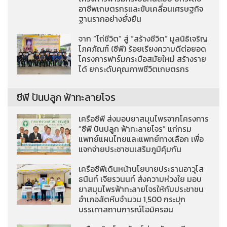
อาชีพเกษตรกรและขับเคลื่อนเศรษฐกิจ
ฐานรากอย่างยั่งยืน
จาก “ไถ่ชีวิต” สู่ “สร้างชีวิต” มูลนิธิเจริญ
โภคภัณฑ์ (ซีพี) ร้อยเรียงความดีต่อยอด
โครงการฟาร์มกระบือสมัยใหม่ สร้างราย
ได้ ยกระดับคุณภาพชีวิตเกษตรกร
ซีพี ปันปลูก ฟ้าทะลายโจร
เครือซีพี ส่งมอบยาสมุนไพรจากโครงการ
“ซีพี ปันปลูก ฟ้าทะลายโจร” แก่กรม
แพทย์แผนไทยและแพทย์ทางเลือก เพื่อ
แจกจ่ายประชาชนเสริมภูมิคุ้มกัน
เครือซีพีเดินหน้านโยบายประธานอาวุโส
ธนินท์ เจียรวนนท์ ส่งความห่วงใย มอบ
ยาสมุนไพรฟ้าทะลายโจรให้กับประชาชน
อำเภอสัตหีบจำนวน 1,500 กระปุก
บรรเทาสถานการณ์โอมิครอน