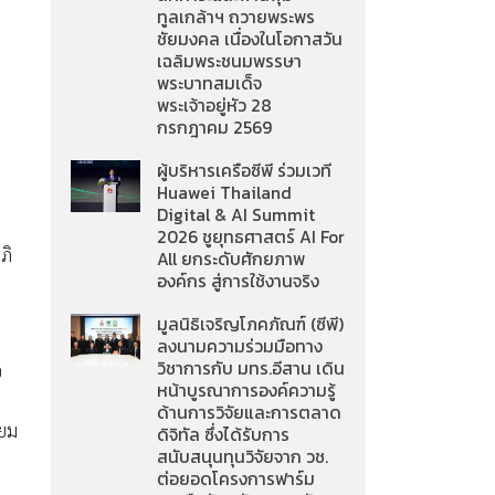
ทูลเกล้าฯ ถวายพระพร
ชัยมงคล เนื่องในโอกาสวัน
เฉลิมพระชนมพรรษา
พระบาทสมเด็จ
พระเจ้าอยู่หัว 28
กรกฎาคม 2569
ผู้บริหารเครือซีพี ร่วมเวที
Huawei Thailand
Digital & AI Summit
2026 ชูยุทธศาสตร์ AI For
ภิ
All ยกระดับศักยภาพ
องค์กร สู่การใช้งานจริง
มูลนิธิเจริญโภคภัณฑ์ (ซีพี)
ลงนามความร่วมมือทาง
วิชาการกับ มทร.อีสาน เดิน
อ
หน้าบูรณาการองค์ความรู้
ด้านการวิจัยและการตลาด
ิยม
ดิจิทัล ซึ่งได้รับการ
สนับสนุนทุนวิจัยจาก วช.
ต่อยอดโครงการฟาร์ม