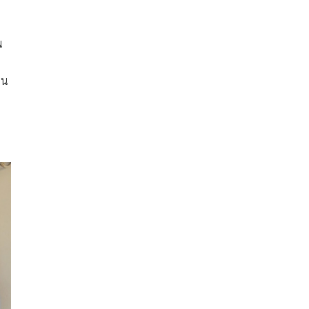
น
าน
น