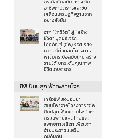
กระบือทันสมัย ยกระดับ
อาชีพเกษตรกรและขับ
เคลื่อนเศรษฐกิจฐานราก
อย่างยั่งยืน
จาก “ไถ่ชีวิต” สู่ “สร้าง
ชีวิต” มูลนิธิเจริญ
โภคภัณฑ์ (ซีพี) ร้อยเรียง
ความดีต่อยอดโครงการ
ฟาร์มกระบือสมัยใหม่ สร้าง
รายได้ ยกระดับคุณภาพ
ชีวิตเกษตรกร
ซีพี ปันปลูก ฟ้าทะลายโจร
เครือซีพี ส่งมอบยา
สมุนไพรจากโครงการ “ซีพี
ปันปลูก ฟ้าทะลายโจร” แก่
กรมแพทย์แผนไทยและ
แพทย์ทางเลือก เพื่อแจก
จ่ายประชาชนเสริม
ภูมิคุ้มกัน