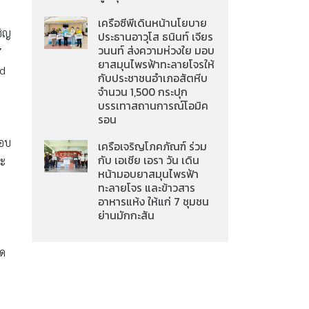
เครือซีพีเดินหน้านโยบาย
ชิญ
ประธานอาวุโส ธนินท์ เจียร
วนนท์ ส่งความห่วงใย มอบ
7
ยาสมุนไพรฟ้าทะลายโจรให้
nd
กับประชาชนอำเภอสัตหีบ
จำนวน 1,500 กระปุก
บรรเทาสถานการณ์โอมิค
รอน
คอบ
เครือเจริญโภคภัณฑ์ ร่วม
กับ เอเชีย เอรา วัน เดิน
ละ
หน้ามอบยาสมุนไพรฟ้า
ทะลายโจร และข้าวสาร
อาหารแห้ง ให้แก่ 7 ชุมชน
ย่านมักกะสัน
น
ุด