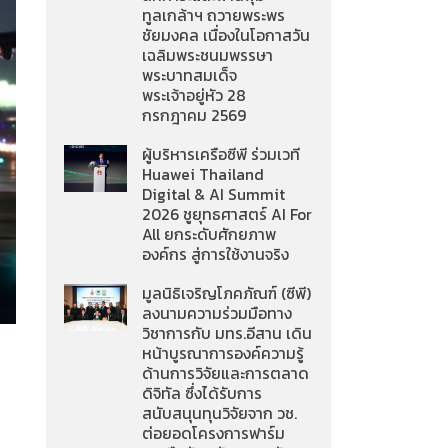
ทูลเกล้าฯ ถวายพระพร
ชัยมงคล เนื่องในโอกาสวัน
เฉลิมพระชนมพรรษา
พระบาทสมเด็จ
พระเจ้าอยู่หัว 28
กรกฎาคม 2569
ผู้บริหารเครือซีพี ร่วมเวที
Huawei Thailand
Digital & AI Summit
2026 ชูยุทธศาสตร์ AI For
All ยกระดับศักยภาพ
องค์กร สู่การใช้งานจริง
มูลนิธิเจริญโภคภัณฑ์ (ซีพี)
ลงนามความร่วมมือทาง
วิชาการกับ มทร.อีสาน เดิน
หน้าบูรณาการองค์ความรู้
ด้านการวิจัยและการตลาด
ดิจิทัล ซึ่งได้รับการ
สนับสนุนทุนวิจัยจาก วช.
ต่อยอดโครงการฟาร์ม