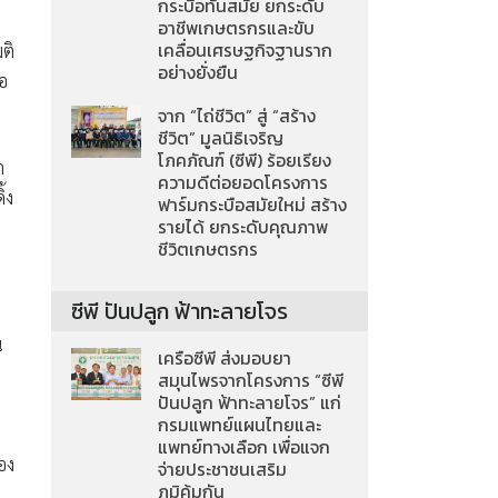
กระบือทันสมัย ยกระดับ
อาชีพเกษตรกรและขับ
เคลื่อนเศรษฐกิจฐานราก
ติ
อย่างยั่งยืน
่อ
จาก “ไถ่ชีวิต” สู่ “สร้าง
ชีวิต” มูลนิธิเจริญ
โภคภัณฑ์ (ซีพี) ร้อยเรียง
ก
ความดีต่อยอดโครงการ
้ง
ฟาร์มกระบือสมัยใหม่ สร้าง
รายได้ ยกระดับคุณภาพ
ชีวิตเกษตรกร
ซีพี ปันปลูก ฟ้าทะลายโจร
น
เครือซีพี ส่งมอบยา
สมุนไพรจากโครงการ “ซีพี
ปันปลูก ฟ้าทะลายโจร” แก่
กรมแพทย์แผนไทยและ
แพทย์ทางเลือก เพื่อแจก
อง
จ่ายประชาชนเสริม
ภูมิคุ้มกัน