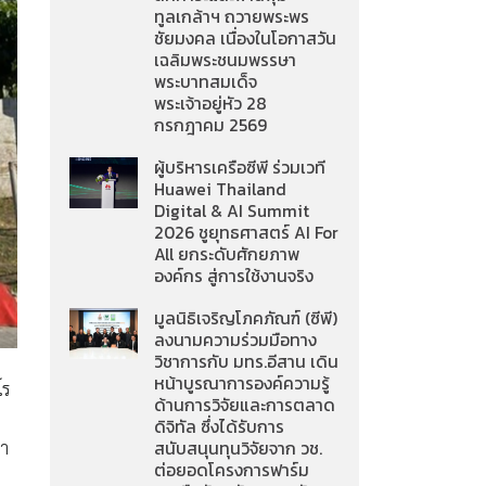
ทูลเกล้าฯ ถวายพระพร
ชัยมงคล เนื่องในโอกาสวัน
เฉลิมพระชนมพรรษา
พระบาทสมเด็จ
พระเจ้าอยู่หัว 28
กรกฎาคม 2569
ผู้บริหารเครือซีพี ร่วมเวที
Huawei Thailand
Digital & AI Summit
2026 ชูยุทธศาสตร์ AI For
All ยกระดับศักยภาพ
องค์กร สู่การใช้งานจริง
มูลนิธิเจริญโภคภัณฑ์ (ซีพี)
ลงนามความร่วมมือทาง
วิชาการกับ มทร.อีสาน เดิน
หน้าบูรณาการองค์ความรู้
โร
ด้านการวิจัยและการตลาด
ดิจิทัล ซึ่งได้รับการ
่า
สนับสนุนทุนวิจัยจาก วช.
ต่อยอดโครงการฟาร์ม