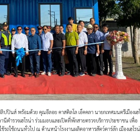
ิปปินส์ พร้อมด้วย คุณอีลอย คาสติลโล เอ็คคลา นายกเทศมนตรีเมืองเฮ
รสถานีตำรวจเฮโรน่า
ร่วมมอบและเปิดที่พักสายตรวจบริการประชาชน เพื่อ
ช้รถใช้ถนนทั่วไป ณ ด้านหน้าโรงงานผลิตอาหารสัตว์ตาร์ลัก เมืองเฮโรน