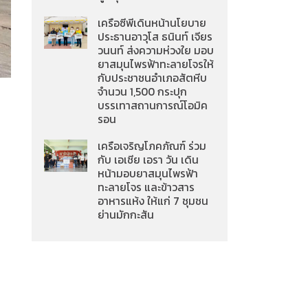
เครือซีพีเดินหน้านโยบาย
ประธานอาวุโส ธนินท์ เจียร
วนนท์ ส่งความห่วงใย มอบ
ยาสมุนไพรฟ้าทะลายโจรให้
กับประชาชนอำเภอสัตหีบ
จำนวน 1,500 กระปุก
บรรเทาสถานการณ์โอมิค
รอน
เครือเจริญโภคภัณฑ์ ร่วม
กับ เอเชีย เอรา วัน เดิน
หน้ามอบยาสมุนไพรฟ้า
ทะลายโจร และข้าวสาร
อาหารแห้ง ให้แก่ 7 ชุมชน
ย่านมักกะสัน