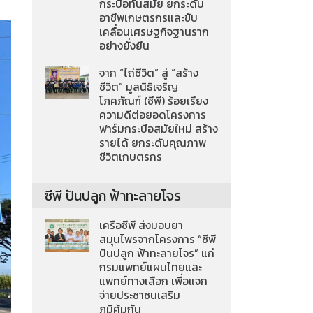
กระบือทันสมัย ยกระดับ
อาชีพเกษตรกรและขับ
เคลื่อนเศรษฐกิจฐานราก
อย่างยั่งยืน
จาก “ไถ่ชีวิต” สู่ “สร้าง
ชีวิต” มูลนิธิเจริญ
โภคภัณฑ์ (ซีพี) ร้อยเรียง
ความดีต่อยอดโครงการ
ฟาร์มกระบือสมัยใหม่ สร้าง
รายได้ ยกระดับคุณภาพ
ชีวิตเกษตรกร
ซีพี ปันปลูก ฟ้าทะลายโจร
เครือซีพี ส่งมอบยา
สมุนไพรจากโครงการ “ซีพี
ปันปลูก ฟ้าทะลายโจร” แก่
กรมแพทย์แผนไทยและ
แพทย์ทางเลือก เพื่อแจก
จ่ายประชาชนเสริม
ภูมิคุ้มกัน