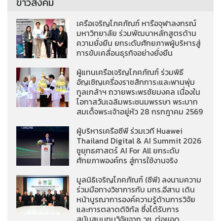
ข่าวสังคม
เครือเจริญโภคภัณฑ์ หารือจุฬาลงกรณ์
มหาวิทยาลัย ร่วมพัฒนาหลักสูตรด้าน
ความยั่งยืน ยกระดับศักยภาพผู้บริหารสู่
การขับเคลื่อนธุรกิจอย่างยั่งยืน
ผู้แทนเครือเจริญโภคภัณฑ์ ร่วมพิธี
อัญเชิญเครื่องราชสักการะและพานพุ่ม
ทูลเกล้าฯ ถวายพระพรชัยมงคล เนื่องใน
โอกาสวันเฉลิมพระชนมพรรษา พระบาท
สมเด็จพระเจ้าอยู่หัว 28 กรกฎาคม 2569
ผู้บริหารเครือซีพี ร่วมเวที Huawei
Thailand Digital & AI Summit 2026
ชูยุทธศาสตร์ AI For All ยกระดับ
ศักยภาพองค์กร สู่การใช้งานจริง
มูลนิธิเจริญโภคภัณฑ์ (ซีพี) ลงนามความ
ร่วมมือทางวิชาการกับ มทร.อีสาน เดิน
หน้าบูรณาการองค์ความรู้ด้านการวิจัย
และการตลาดดิจิทัล ซึ่งได้รับการ
สนับสนุนทุนวิจัยจาก วช. ต่อยอด