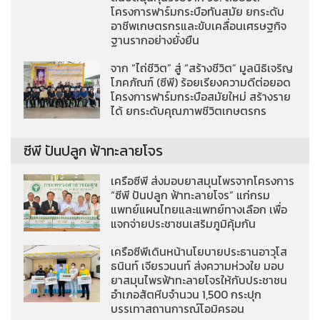
โครงการฟาร์มกระบือทันสมัย ยกระดับ
อาชีพเกษตรกรและขับเคลื่อนเศรษฐกิจ
ฐานรากอย่างยั่งยืน
จาก “ไถ่ชีวิต” สู่ “สร้างชีวิต” มูลนิธิเจริญ
โภคภัณฑ์ (ซีพี) ร้อยเรียงความดีต่อยอด
โครงการฟาร์มกระบือสมัยใหม่ สร้างราย
ได้ ยกระดับคุณภาพชีวิตเกษตรกร
ซีพี ปันปลูก ฟ้าทะลายโจร
เครือซีพี ส่งมอบยาสมุนไพรจากโครงการ
“ซีพี ปันปลูก ฟ้าทะลายโจร” แก่กรม
แพทย์แผนไทยและแพทย์ทางเลือก เพื่อ
แจกจ่ายประชาชนเสริมภูมิคุ้มกัน
เครือซีพีเดินหน้านโยบายประธานอาวุโส
ธนินท์ เจียรวนนท์ ส่งความห่วงใย มอบ
ยาสมุนไพรฟ้าทะลายโจรให้กับประชาชน
อำเภอสัตหีบจำนวน 1,500 กระปุก
บรรเทาสถานการณ์โอมิครอน