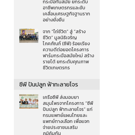
กระบือทันสมัย ยกระดับ
อาชีพเกษตรกรและขับ
เคลื่อนเศรษฐกิจฐานราก
อย่างยั่งยืน
จาก “ไถ่ชีวิต” สู่ “สร้าง
ชีวิต” มูลนิธิเจริญ
โภคภัณฑ์ (ซีพี) ร้อยเรียง
ความดีต่อยอดโครงการ
ฟาร์มกระบือสมัยใหม่ สร้าง
รายได้ ยกระดับคุณภาพ
ชีวิตเกษตรกร
ซีพี ปันปลูก ฟ้าทะลายโจร
เครือซีพี ส่งมอบยา
สมุนไพรจากโครงการ “ซีพี
ปันปลูก ฟ้าทะลายโจร” แก่
กรมแพทย์แผนไทยและ
แพทย์ทางเลือก เพื่อแจก
จ่ายประชาชนเสริม
ภูมิคุ้มกัน