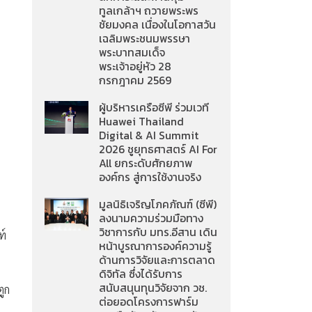
ทูลเกล้าฯ ถวายพระพร
ชัยมงคล เนื่องในโอกาสวัน
เฉลิมพระชนมพรรษา
พระบาทสมเด็จ
พระเจ้าอยู่หัว 28
กรกฎาคม 2569
ผู้บริหารเครือซีพี ร่วมเวที
Huawei Thailand
Digital & AI Summit
2026 ชูยุทธศาสตร์ AI For
All ยกระดับศักยภาพ
องค์กร สู่การใช้งานจริง
มูลนิธิเจริญโภคภัณฑ์ (ซีพี)
ลงนามความร่วมมือทาง
วิชาการกับ มทร.อีสาน เดิน
ท์
หน้าบูรณาการองค์ความรู้
ด้านการวิจัยและการตลาด
ดิจิทัล ซึ่งได้รับการ
สนับสนุนทุนวิจัยจาก วช.
ตูก
ต่อยอดโครงการฟาร์ม