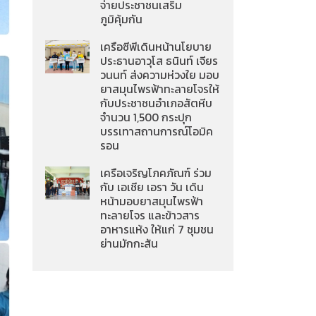
จ่ายประชาชนเสริม
ภูมิคุ้มกัน
เครือซีพีเดินหน้านโยบาย
ประธานอาวุโส ธนินท์ เจียร
วนนท์ ส่งความห่วงใย มอบ
ยาสมุนไพรฟ้าทะลายโจรให้
กับประชาชนอำเภอสัตหีบ
จำนวน 1,500 กระปุก
บรรเทาสถานการณ์โอมิค
รอน
เครือเจริญโภคภัณฑ์ ร่วม
กับ เอเชีย เอรา วัน เดิน
หน้ามอบยาสมุนไพรฟ้า
ทะลายโจร และข้าวสาร
อาหารแห้ง ให้แก่ 7 ชุมชน
ย่านมักกะสัน