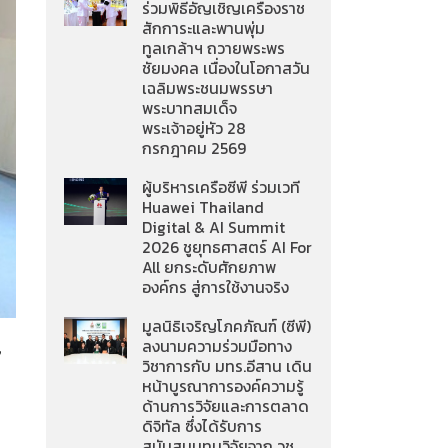
ร่วมพิธีอัญเชิญเครื่องราช
สักการะและพานพุ่ม
ทูลเกล้าฯ ถวายพระพร
ชัยมงคล เนื่องในโอกาสวัน
เฉลิมพระชนมพรรษา
พระบาทสมเด็จ
พระเจ้าอยู่หัว 28
กรกฎาคม 2569
ผู้บริหารเครือซีพี ร่วมเวที
Huawei Thailand
Digital & AI Summit
2026 ชูยุทธศาสตร์ AI For
All ยกระดับศักยภาพ
องค์กร สู่การใช้งานจริง
มูลนิธิเจริญโภคภัณฑ์ (ซีพี)
ลงนามความร่วมมือทาง
”
วิชาการกับ มทร.อีสาน เดิน
หน้าบูรณาการองค์ความรู้
ด้านการวิจัยและการตลาด
ดิจิทัล ซึ่งได้รับการ
สนับสนุนทุนวิจัยจาก วช.