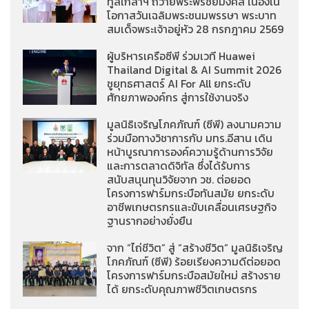
ทูลเกล้าฯ ถวายพระพรชัยมงคล เนื่องใน
โอกาสวันเฉลิมพระชนมพรรษา พระบาท
สมเด็จพระเจ้าอยู่หัว 28 กรกฎาคม 2569
ผู้บริหารเครือซีพี ร่วมเวที Huawei
Thailand Digital & AI Summit 2026
ชูยุทธศาสตร์ AI For All ยกระดับ
ศักยภาพองค์กร สู่การใช้งานจริง
มูลนิธิเจริญโภคภัณฑ์ (ซีพี) ลงนามความ
ร่วมมือทางวิชาการกับ มทร.อีสาน เดิน
หน้าบูรณาการองค์ความรู้ด้านการวิจัย
และการตลาดดิจิทัล ซึ่งได้รับการ
สนับสนุนทุนวิจัยจาก วช. ต่อยอด
โครงการฟาร์มกระบือทันสมัย ยกระดับ
อาชีพเกษตรกรและขับเคลื่อนเศรษฐกิจ
ฐานรากอย่างยั่งยืน
จาก “ไถ่ชีวิต” สู่ “สร้างชีวิต” มูลนิธิเจริญ
โภคภัณฑ์ (ซีพี) ร้อยเรียงความดีต่อยอด
โครงการฟาร์มกระบือสมัยใหม่ สร้างราย
ได้ ยกระดับคุณภาพชีวิตเกษตรกร