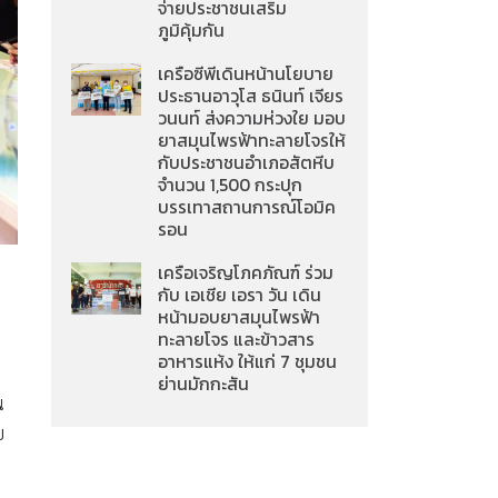
จ่ายประชาชนเสริม
ภูมิคุ้มกัน
เครือซีพีเดินหน้านโยบาย
ประธานอาวุโส ธนินท์ เจียร
วนนท์ ส่งความห่วงใย มอบ
ยาสมุนไพรฟ้าทะลายโจรให้
กับประชาชนอำเภอสัตหีบ
จำนวน 1,500 กระปุก
บรรเทาสถานการณ์โอมิค
รอน
เครือเจริญโภคภัณฑ์ ร่วม
กับ เอเชีย เอรา วัน เดิน
หน้ามอบยาสมุนไพรฟ้า
ทะลายโจร และข้าวสาร
อาหารแห้ง ให้แก่ 7 ชุมชน
ย่านมักกะสัน
น
ย