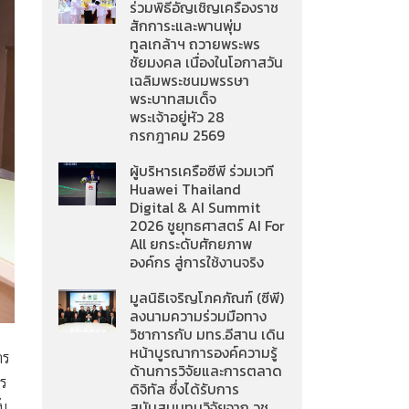
ร่วมพิธีอัญเชิญเครื่องราช
สักการะและพานพุ่ม
ทูลเกล้าฯ ถวายพระพร
ชัยมงคล เนื่องในโอกาสวัน
เฉลิมพระชนมพรรษา
พระบาทสมเด็จ
พระเจ้าอยู่หัว 28
กรกฎาคม 2569
ผู้บริหารเครือซีพี ร่วมเวที
Huawei Thailand
Digital & AI Summit
2026 ชูยุทธศาสตร์ AI For
All ยกระดับศักยภาพ
องค์กร สู่การใช้งานจริง
มูลนิธิเจริญโภคภัณฑ์ (ซีพี)
ลงนามความร่วมมือทาง
วิชาการกับ มทร.อีสาน เดิน
หน้าบูรณาการองค์ความรู้
าร
ด้านการวิจัยและการตลาด
ร
ดิจิทัล ซึ่งได้รับการ
ับ
สนับสนุนทุนวิจัยจาก วช.