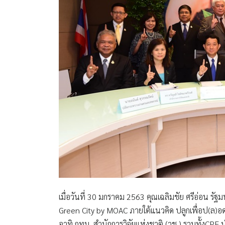
เมื่อวันที่ 30 มกราคม 2563
คุณเฉลิมชัย ศรีอ่อน รั
Green City by MOAC ภายใต้แนวคิด ปลูกเพื่อป(ล)อ
อาทิ กทม. สำนักการวิจัยแห่งชาติ (วช.) รวมทั้งCPF