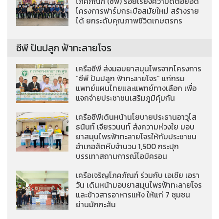
โภคภัณฑ์ (ซีพี) ร้อยเรียงความดีต่อยอด
โครงการฟาร์มกระบือสมัยใหม่ สร้างราย
ได้ ยกระดับคุณภาพชีวิตเกษตรกร
ซีพี ปันปลูก ฟ้าทะลายโจร
เครือซีพี ส่งมอบยาสมุนไพรจากโครงการ
“ซีพี ปันปลูก ฟ้าทะลายโจร” แก่กรม
แพทย์แผนไทยและแพทย์ทางเลือก เพื่อ
แจกจ่ายประชาชนเสริมภูมิคุ้มกัน
เครือซีพีเดินหน้านโยบายประธานอาวุโส
ธนินท์ เจียรวนนท์ ส่งความห่วงใย มอบ
ยาสมุนไพรฟ้าทะลายโจรให้กับประชาชน
อำเภอสัตหีบจำนวน 1,500 กระปุก
บรรเทาสถานการณ์โอมิครอน
เครือเจริญโภคภัณฑ์ ร่วมกับ เอเชีย เอรา
วัน เดินหน้ามอบยาสมุนไพรฟ้าทะลายโจร
และข้าวสารอาหารแห้ง ให้แก่ 7 ชุมชน
ย่านมักกะสัน