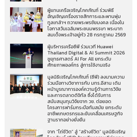
ผู้แทนเครือเจริญโภคภัณฑ์ ร่วมพิธี
อัญเชิญเครื่องราชสักการะและพานพุ่ม
ทูลเกล้าฯ ถวายพระพรชัยมงคล เนื่องใน
โอกาสวันเฉลิมพระชนมพรรษา พระบาท
สมเด็จพระเจ้าอยู่หัว 28 กรกฎาคม 2569
ผู้บริหารเครือซีพี ร่วมเวที Huawei
Thailand Digital & AI Summit 2026
ชูยุทธศาสตร์ AI For All ยกระดับ
ศักยภาพองค์กร สู่การใช้งานจริง
มูลนิธิเจริญโภคภัณฑ์ (ซีพี) ลงนามความ
ร่วมมือทางวิชาการกับ มทร.อีสาน เดิน
หน้าบูรณาการองค์ความรู้ด้านการวิจัย
และการตลาดดิจิทัล ซึ่งได้รับการ
สนับสนุนทุนวิจัยจาก วช. ต่อยอด
โครงการฟาร์มกระบือทันสมัย ยกระดับ
อาชีพเกษตรกรและขับเคลื่อนเศรษฐกิจ
ฐานรากอย่างยั่งยืน
จาก “ไถ่ชีวิต” สู่ “สร้างชีวิต” มูลนิธิเจริญ