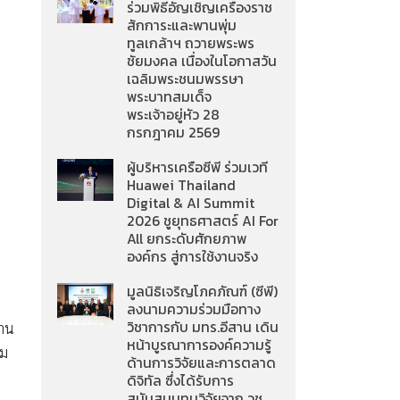
ร่วมพิธีอัญเชิญเครื่องราช
สักการะและพานพุ่ม
ทูลเกล้าฯ ถวายพระพร
ชัยมงคล เนื่องในโอกาสวัน
เฉลิมพระชนมพรรษา
พระบาทสมเด็จ
พระเจ้าอยู่หัว 28
กรกฎาคม 2569
ผู้บริหารเครือซีพี ร่วมเวที
Huawei Thailand
Digital & AI Summit
2026 ชูยุทธศาสตร์ AI For
All ยกระดับศักยภาพ
องค์กร สู่การใช้งานจริง
มูลนิธิเจริญโภคภัณฑ์ (ซีพี)
ลงนามความร่วมมือทาง
วิชาการกับ มทร.อีสาน เดิน
่าน
หน้าบูรณาการองค์ความรู้
สม
ด้านการวิจัยและการตลาด
ดิจิทัล ซึ่งได้รับการ
สนับสนุนทุนวิจัยจาก วช.