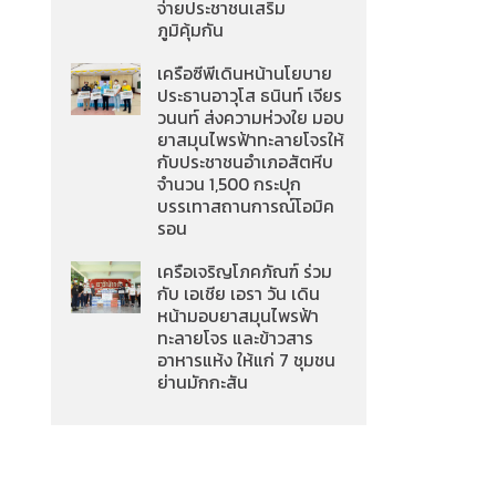
จ่ายประชาชนเสริม
ภูมิคุ้มกัน
เครือซีพีเดินหน้านโยบาย
ประธานอาวุโส ธนินท์ เจียร
วนนท์ ส่งความห่วงใย มอบ
ยาสมุนไพรฟ้าทะลายโจรให้
กับประชาชนอำเภอสัตหีบ
จำนวน 1,500 กระปุก
บรรเทาสถานการณ์โอมิค
รอน
เครือเจริญโภคภัณฑ์ ร่วม
กับ เอเชีย เอรา วัน เดิน
หน้ามอบยาสมุนไพรฟ้า
ทะลายโจร และข้าวสาร
อาหารแห้ง ให้แก่ 7 ชุมชน
ย่านมักกะสัน