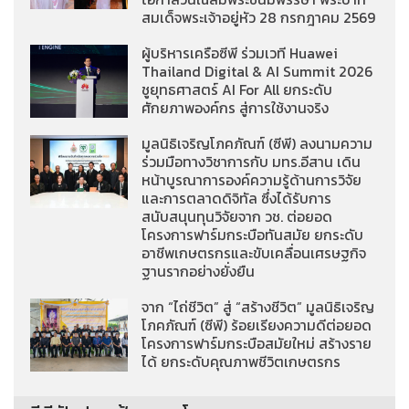
สมเด็จพระเจ้าอยู่หัว 28 กรกฎาคม 2569
ผู้บริหารเครือซีพี ร่วมเวที Huawei
Thailand Digital & AI Summit 2026
ชูยุทธศาสตร์ AI For All ยกระดับ
ศักยภาพองค์กร สู่การใช้งานจริง
มูลนิธิเจริญโภคภัณฑ์ (ซีพี) ลงนามความ
ร่วมมือทางวิชาการกับ มทร.อีสาน เดิน
หน้าบูรณาการองค์ความรู้ด้านการวิจัย
และการตลาดดิจิทัล ซึ่งได้รับการ
สนับสนุนทุนวิจัยจาก วช. ต่อยอด
โครงการฟาร์มกระบือทันสมัย ยกระดับ
อาชีพเกษตรกรและขับเคลื่อนเศรษฐกิจ
ฐานรากอย่างยั่งยืน
จาก “ไถ่ชีวิต” สู่ “สร้างชีวิต” มูลนิธิเจริญ
โภคภัณฑ์ (ซีพี) ร้อยเรียงความดีต่อยอด
โครงการฟาร์มกระบือสมัยใหม่ สร้างราย
ได้ ยกระดับคุณภาพชีวิตเกษตรกร