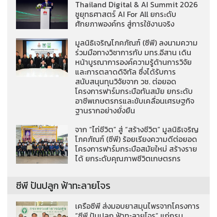
Thailand Digital & AI Summit 2026
ชูยุทธศาสตร์ AI For All ยกระดับ
ศักยภาพองค์กร สู่การใช้งานจริง
มูลนิธิเจริญโภคภัณฑ์ (ซีพี) ลงนามความ
ร่วมมือทางวิชาการกับ มทร.อีสาน เดิน
หน้าบูรณาการองค์ความรู้ด้านการวิจัย
และการตลาดดิจิทัล ซึ่งได้รับการ
สนับสนุนทุนวิจัยจาก วช. ต่อยอด
โครงการฟาร์มกระบือทันสมัย ยกระดับ
อาชีพเกษตรกรและขับเคลื่อนเศรษฐกิจ
ฐานรากอย่างยั่งยืน
จาก “ไถ่ชีวิต” สู่ “สร้างชีวิต” มูลนิธิเจริญ
โภคภัณฑ์ (ซีพี) ร้อยเรียงความดีต่อยอด
โครงการฟาร์มกระบือสมัยใหม่ สร้างราย
ได้ ยกระดับคุณภาพชีวิตเกษตรกร
ซีพี ปันปลูก ฟ้าทะลายโจร
เครือซีพี ส่งมอบยาสมุนไพรจากโครงการ
“ซีพี ปันปลูก ฟ้าทะลายโจร” แก่กรม