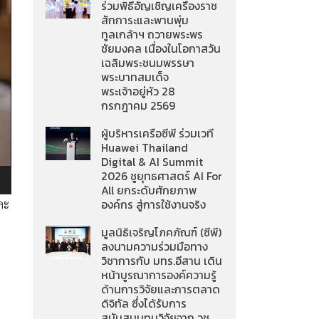
ร่วมพิธีอัญเชิญเครื่องราช
สักการะและพานพุ่ม
ทูลเกล้าฯ ถวายพระพร
ชัยมงคล เนื่องในโอกาสวัน
เฉลิมพระชนมพรรษา
พระบาทสมเด็จ
พระเจ้าอยู่หัว 28
กรกฎาคม 2569
ผู้บริหารเครือซีพี ร่วมเวที
Huawei Thailand
Digital & AI Summit
2026 ชูยุทธศาสตร์ AI For
All ยกระดับศักยภาพ
องค์กร สู่การใช้งานจริง
ะ​​
มูลนิธิเจริญโภคภัณฑ์ (ซีพี)
ลงนามความร่วมมือทาง
วิชาการกับ มทร.อีสาน เดิน
หน้าบูรณาการองค์ความรู้
ด้านการวิจัยและการตลาด
ดิจิทัล ซึ่งได้รับการ
สนับสนุนทุนวิจัยจาก วช.