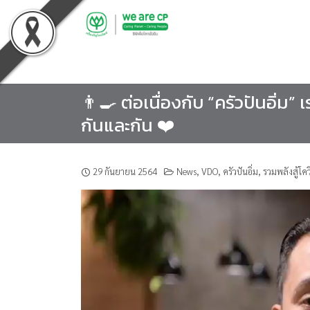
Skip
to
content
👨‍🍳 ต่อเนื่องกับ​ “ครัวปันอิ่ม” 
กันและกัน​ ❤️
29 กันยายน 2564
News
,
VDO
,
ครัวปันอิ่ม
,
รวมพลังสู้โค
ตัว
เล่น
ไฟล์
วิดีโอ