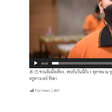
00:00
🍜 🕛 ชวนอิ่มมื้อเที่ยง.. พบกัน​วันนี้ถึง​ 1​ ตุลาคม​ ณ
ทรูทาวเวอร์​ รัชดา​
Post Views:
1,489