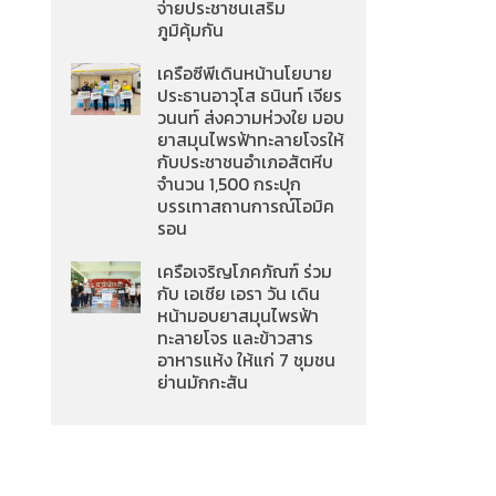
จ่ายประชาชนเสริม
ภูมิคุ้มกัน
เครือซีพีเดินหน้านโยบาย
ประธานอาวุโส ธนินท์ เจียร
วนนท์ ส่งความห่วงใย มอบ
ยาสมุนไพรฟ้าทะลายโจรให้
กับประชาชนอำเภอสัตหีบ
จำนวน 1,500 กระปุก
บรรเทาสถานการณ์โอมิค
รอน
เครือเจริญโภคภัณฑ์ ร่วม
กับ เอเชีย เอรา วัน เดิน
หน้ามอบยาสมุนไพรฟ้า
ทะลายโจร และข้าวสาร
อาหารแห้ง ให้แก่ 7 ชุมชน
ย่านมักกะสัน