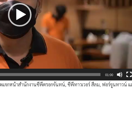
01:00
​ จุดแจก​หน้าสำนักงานซีพีตรอกจันทน์,​ ซีพีทาวเวอร์​ สีลม, ฟอร์จูนทาวน์​ แล