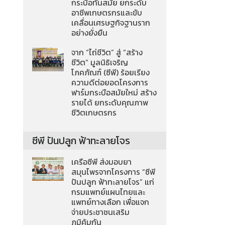
กระบือทันสมัย ยกระดับ
อาชีพเกษตรกรและขับ
เคลื่อนเศรษฐกิจฐานราก
อย่างยั่งยืน
จาก “ไถ่ชีวิต” สู่ “สร้าง
ชีวิต” มูลนิธิเจริญ
โภคภัณฑ์ (ซีพี) ร้อยเรียง
ความดีต่อยอดโครงการ
ฟาร์มกระบือสมัยใหม่ สร้าง
รายได้ ยกระดับคุณภาพ
ชีวิตเกษตรกร
ซีพี ปันปลูก ฟ้าทะลายโจร
เครือซีพี ส่งมอบยา
สมุนไพรจากโครงการ “ซีพี
ปันปลูก ฟ้าทะลายโจร” แก่
กรมแพทย์แผนไทยและ
แพทย์ทางเลือก เพื่อแจก
จ่ายประชาชนเสริม
ภูมิคุ้มกัน