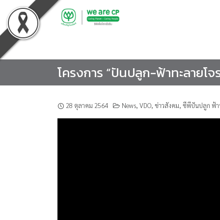
Skip
to
content
โครงการ “ปันปลูก-ฟ้าทะลายโจร
28 ตุลาคม 2564
News
,
VDO
,
ข่าวสังคม
,
ซีพีปันปลูก ฟ