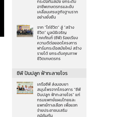
กระบือทันสมัย ยกระดับ
อาชีพเกษตรกรและขับ
เคลื่อนเศรษฐกิจฐานราก
อย่างยั่งยืน
จาก “ไถ่ชีวิต” สู่ “สร้าง
ชีวิต” มูลนิธิเจริญ
โภคภัณฑ์ (ซีพี) ร้อยเรียง
ความดีต่อยอดโครงการ
ฟาร์มกระบือสมัยใหม่ สร้าง
รายได้ ยกระดับคุณภาพ
ชีวิตเกษตรกร
ซีพี ปันปลูก ฟ้าทะลายโจร
เครือซีพี ส่งมอบยา
สมุนไพรจากโครงการ “ซีพี
ปันปลูก ฟ้าทะลายโจร” แก่
กรมแพทย์แผนไทยและ
แพทย์ทางเลือก เพื่อแจก
จ่ายประชาชนเสริม
ภูมิคุ้มกัน