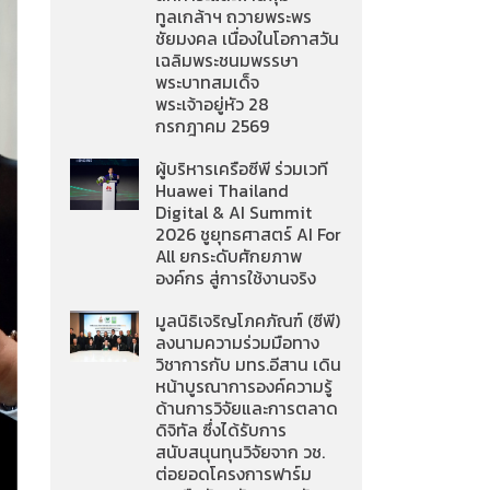
ทูลเกล้าฯ ถวายพระพร
ชัยมงคล เนื่องในโอกาสวัน
เฉลิมพระชนมพรรษา
พระบาทสมเด็จ
พระเจ้าอยู่หัว 28
กรกฎาคม 2569
ผู้บริหารเครือซีพี ร่วมเวที
Huawei Thailand
Digital & AI Summit
2026 ชูยุทธศาสตร์ AI For
All ยกระดับศักยภาพ
องค์กร สู่การใช้งานจริง
มูลนิธิเจริญโภคภัณฑ์ (ซีพี)
ลงนามความร่วมมือทาง
วิชาการกับ มทร.อีสาน เดิน
หน้าบูรณาการองค์ความรู้
ด้านการวิจัยและการตลาด
ดิจิทัล ซึ่งได้รับการ
สนับสนุนทุนวิจัยจาก วช.
ต่อยอดโครงการฟาร์ม