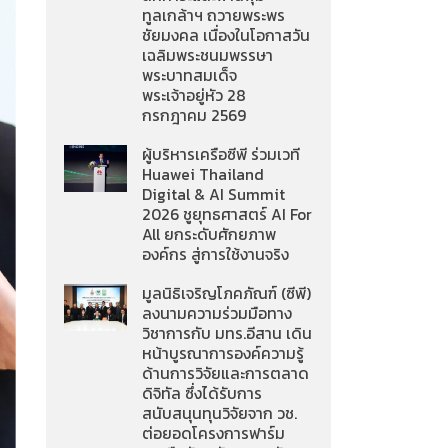
ทูลเกล้าฯ ถวายพระพร
ชัยมงคล เนื่องในโอกาสวัน
เฉลิมพระชนมพรรษา
พระบาทสมเด็จ
พระเจ้าอยู่หัว 28
กรกฎาคม 2569
ผู้บริหารเครือซีพี ร่วมเวที
Huawei Thailand
Digital & AI Summit
2026 ชูยุทธศาสตร์ AI For
All ยกระดับศักยภาพ
องค์กร สู่การใช้งานจริง
มูลนิธิเจริญโภคภัณฑ์ (ซีพี)
ลงนามความร่วมมือทาง
วิชาการกับ มทร.อีสาน เดิน
หน้าบูรณาการองค์ความรู้
ด้านการวิจัยและการตลาด
ดิจิทัล ซึ่งได้รับการ
สนับสนุนทุนวิจัยจาก วช.
ต่อยอดโครงการฟาร์ม