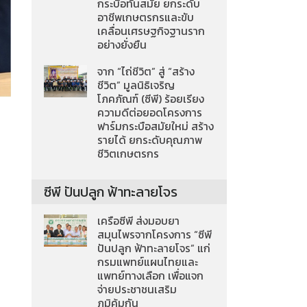
กระบือทันสมัย ยกระดับ
อาชีพเกษตรกรและขับ
เคลื่อนเศรษฐกิจฐานราก
อย่างยั่งยืน
จาก “ไถ่ชีวิต” สู่ “สร้าง
ชีวิต” มูลนิธิเจริญ
โภคภัณฑ์ (ซีพี) ร้อยเรียง
ความดีต่อยอดโครงการ
ฟาร์มกระบือสมัยใหม่ สร้าง
รายได้ ยกระดับคุณภาพ
ชีวิตเกษตรกร
ซีพี ปันปลูก ฟ้าทะลายโจร
เครือซีพี ส่งมอบยา
สมุนไพรจากโครงการ “ซีพี
ปันปลูก ฟ้าทะลายโจร” แก่
กรมแพทย์แผนไทยและ
แพทย์ทางเลือก เพื่อแจก
จ่ายประชาชนเสริม
ภูมิคุ้มกัน