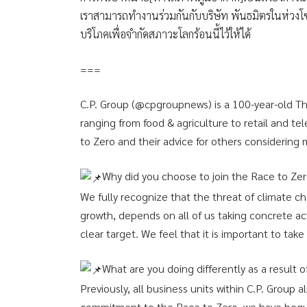
เราสามารถทำงานร่วมกันกับบริษัท พันธมิตรในห่วงโซ่
บริโภคเพื่อจำกัดสภาวะโลกร้อนนี้ไว้ให้ได้
===
C.P. Group (@cpgroupnews) is a 100-year-old T
ranging from food & agriculture to retail and 
to Zero and their advice for others considering
Why did you choose to join the Race to Ze
We fully recognize that the threat of climate ch
growth, depends on all of us taking concrete ac
clear target. We feel that it is important to take 
What are you doing differently as a result 
Previously, all business units within C.P. Group
commitment to the Race to Zero, we have begun