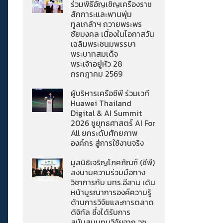
ร่วมพิธีอัญเชิญเครื่องราช
สักการะและพานพุ่ม
ทูลเกล้าฯ ถวายพระพร
ชัยมงคล เนื่องในโอกาสวัน
เฉลิมพระชนมพรรษา
พระบาทสมเด็จ
พระเจ้าอยู่หัว 28
กรกฎาคม 2569
ผู้บริหารเครือซีพี ร่วมเวที
Huawei Thailand
Digital & AI Summit
2026 ชูยุทธศาสตร์ AI For
All ยกระดับศักยภาพ
องค์กร สู่การใช้งานจริง
มูลนิธิเจริญโภคภัณฑ์ (ซีพี)
ลงนามความร่วมมือทาง
วิชาการกับ มทร.อีสาน เดิน
หน้าบูรณาการองค์ความรู้
ด้านการวิจัยและการตลาด
ดิจิทัล ซึ่งได้รับการ
สนับสนุนทุนวิจัยจาก วช.