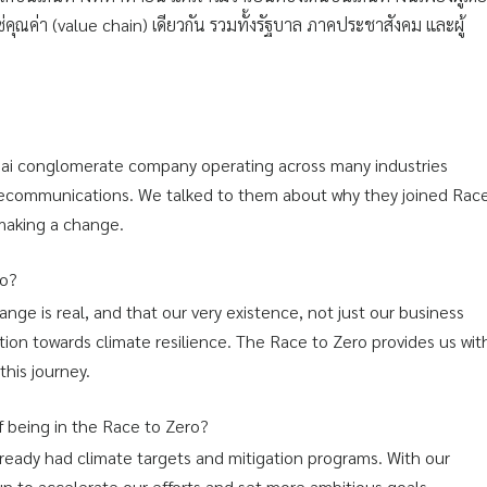
คุณค่า (value chain) เดียวกัน รวมทั้งรัฐบาล ภาคประชาสังคม และผู้
hai conglomerate company operating across many industries
telecommunications. We talked to them about why they joined Rac
 making a change.
ro?
ange is real, and that our very existence, not just our business
tion towards climate resilience. The Race to Zero provides us wit
this journey.
of being in the Race to Zero?
 already had climate targets and mitigation programs. With our
 to accelerate our efforts and set more ambitious goals.