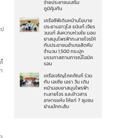
จ่ายประชาชนเสริม
ภูมิคุ้มกัน
เครือซีพีเดินหน้านโยบาย
ประธานอาวุโส ธนินท์ เจียร
ไป
วนนท์ ส่งความห่วงใย มอบ
ยาสมุนไพรฟ้าทะลายโจรให้
กับประชาชนอำเภอสัตหีบ
จำนวน 1,500 กระปุก
บรรเทาสถานการณ์โอมิค
ก็
รอน
รา
เครือเจริญโภคภัณฑ์ ร่วม
กับ เอเชีย เอรา วัน เดิน
หน้ามอบยาสมุนไพรฟ้า
ทะลายโจร และข้าวสาร
อาหารแห้ง ให้แก่ 7 ชุมชน
ย่านมักกะสัน
ยว