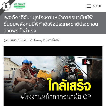
Skip
MENU
to
content
เพจดัง ”อีจัน” บุกโรงงานหน้ากากอนามัยซีพี
ชื่นชมพลังคนซีพีทำดีเพื่อประเทศชาติประชาชน
อวยพรทำสำเร็จ
8 เมษายน 2563
News
,
รายงานพิเศษ