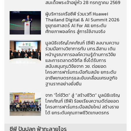
สมเด็จพระเจ้าอยู่หัว 28 กรกฎาคม 2569
ผู้บริหารเครือซีพี ร่วมเวที Huawei
Thailand Digital & AI Summit 2026
ชูยุทธศาสตร์ AI For All ยกระดับ
ศักยภาพองค์กร สู่การใช้งานจริง
มูลนิธิเจริญโภคภัณฑ์ (ซีพี) ลงนามความ
ร่วมมือทางวิชาการกับ มทร.อีสาน เดิน
หน้าบูรณาการองค์ความรู้ด้านการวิจัย
และการตลาดดิจิทัล ซึ่งได้รับการ
สนับสนุนทุนวิจัยจาก วช. ต่อยอด
โครงการฟาร์มกระบือทันสมัย ยกระดับ
อาชีพเกษตรกรและขับเคลื่อนเศรษฐกิจ
ฐานรากอย่างยั่งยืน
จาก “ไถ่ชีวิต” สู่ “สร้างชีวิต” มูลนิธิเจริญ
โภคภัณฑ์ (ซีพี) ร้อยเรียงความดีต่อยอด
โครงการฟาร์มกระบือสมัยใหม่ สร้างราย
ได้ ยกระดับคุณภาพชีวิตเกษตรกร
ซีพี ปันปลูก ฟ้าทะลายโจร