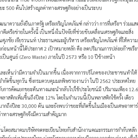
งขยะ 500 ตันไปสร้างมูลค่าทางเศรษฐกิจอย่างเป็นระบบ
พัฒนาความยั่งยืนภาครัฐ เครือเจริญโภคภัณฑ์
กล่าวว่า การที่เครือฯ ร่วมแส
รือข่ายในครั้งนี้ เป็นหนึ่งในปัจจัยที่ช่วยขับเคลื่อนเศรษฐกิจและสิ่ง
ุณศุภชัย เจียรวนนท์ ประธานคณะผู้บริหาร เครือเจริญโภคภัณฑ์ ที่ให้ความ
ดยก่อนหน้านี้ได้ประกาศ 2 เป้าหมายหลัก คือ ลดปริมาณการปล่อยก๊าซเรื
ะเป็นศูนย์ (Zero Waste) ภายในปี 2573 หรือ 10 ปีข้างหน้า
ยน และเห็นว่ามีความจำเป็นมากขึ้น เนื่องจากการบริโภคของประชาชนทำให้
กัดขึ้นทุกวัน ซึ่งกรมควบคุมมลพิษรายงานว่า ในปี 2562 ประเทศไทย
้รับการคัดแยกขยะต้นทางและนำกลับไปใช้ประโยชน์มี ปริมาณเพียง 12.
ลาสติกเพิ่มขึ้นถึงปีละ 12% โดยในจำนวนนี้เป็นพลาสติกใช้ครั้ง เดียว
ึงปีละ 30,000 ตัน และยังพบว่าขยะที่เกิดขึ้นในเมืองเป็นเศษอาหา
ลค่าทางเศรษฐกิจจึงมีความสำคัญมาก
ดตั้งขึ้นโดยสมาคมบริษัทจดทะเบียนไทยกับสำนักงานคณะกรรมการกำกับหลัก