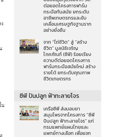
ต่อยอดโครงการฟาร์ม
กระบือทันสมัย ยกระดับ
อาชีพเกษตรกรและขับ
ดง
เคลื่อนเศรษฐกิจฐานราก
อย่างยั่งยืน
จาก “ไถ่ชีวิต” สู่ “สร้าง
ชีวิต” มูลนิธิเจริญ
อน
โภคภัณฑ์ (ซีพี) ร้อยเรียง
ความดีต่อยอดโครงการ
ฟาร์มกระบือสมัยใหม่ สร้าง
รายได้ ยกระดับคุณภาพ
ชีวิตเกษตรกร
6
ซีพี ปันปลูก ฟ้าทะลายโจร
รใน
เครือซีพี ส่งมอบยา
สมุนไพรจากโครงการ “ซีพี
ปันปลูก ฟ้าทะลายโจร” แก่
กรมแพทย์แผนไทยและ
แพทย์ทางเลือก เพื่อแจก