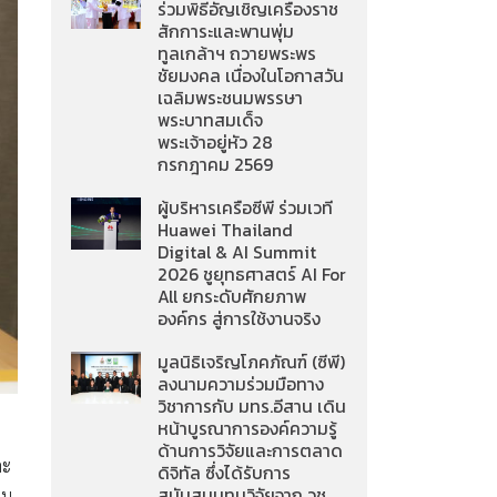
ร่วมพิธีอัญเชิญเครื่องราช
สักการะและพานพุ่ม
ทูลเกล้าฯ ถวายพระพร
ชัยมงคล เนื่องในโอกาสวัน
เฉลิมพระชนมพรรษา
พระบาทสมเด็จ
พระเจ้าอยู่หัว 28
กรกฎาคม 2569
ผู้บริหารเครือซีพี ร่วมเวที
Huawei Thailand
Digital & AI Summit
2026 ชูยุทธศาสตร์ AI For
All ยกระดับศักยภาพ
องค์กร สู่การใช้งานจริง
มูลนิธิเจริญโภคภัณฑ์ (ซีพี)
ลงนามความร่วมมือทาง
วิชาการกับ มทร.อีสาน เดิน
หน้าบูรณาการองค์ความรู้
ด้านการวิจัยและการตลาด
ละ
ดิจิทัล ซึ่งได้รับการ
สนับสนุนทุนวิจัยจาก วช.
ยน