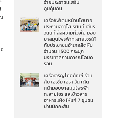
ช้
จ่ายประชาชนเสริม
ภูมิคุ้มกัน
น
บน
เครือซีพีเดินหน้านโยบาย
ประธานอาวุโส ธนินท์ เจียร
วนนท์ ส่งความห่วงใย มอบ
ยาสมุนไพรฟ้าทะลายโจรให้
กับประชาชนอำเภอสัตหีบ
่อ
จำนวน 1,500 กระปุก
บรรเทาสถานการณ์โอมิค
รอน
เครือเจริญโภคภัณฑ์ ร่วม
กับ เอเชีย เอรา วัน เดิน
หน้ามอบยาสมุนไพรฟ้า
ทะลายโจร และข้าวสาร
อาหารแห้ง ให้แก่ 7 ชุมชน
ย่านมักกะสัน