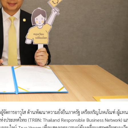
ารผู้จัดการอาวุโส ด้านพัฒนาความยั่งยืนภาครัฐ เครือเจริญโภคภัณฑ์ ผู้แทน
ยืนแห่งประเทศไทย (TRBN: Thailand Responsible Business Network) แ
ออนไลน์ True Vroom เพื่อแสดงเจตนารมณ์ขับเคลื่อนเศรษฐกิจหมุนเวี