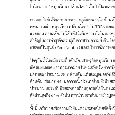
ในโครงการ “หมุนเวียน เปลี่ยนโลก” ตั้งเป้าปีแรกส่
คุณจอมกิตติ ศิริกุล รองกรรมการผู้จัดการอาวุโส ด้าน
เจตนารมณ์ “หมุนเวียน เปลี่ยนโลก” กับ TRBN และภาคีเค
แวดล้อม สอดคล้องกับวิสัยทัศน์เพื่อความยั่งยืนของค
สำคัญในการทำธุรกิจควบคู่กับการสร้างความยั่งยืน โ
กระจกเป็นศูนย์ (Zero Neutral) และบริหารจัดการขย
ปัจจุบันทั่วโลกมีความตื่นตัวเรื่องเศรษฐกิจหมุนเวี
เกิดขยะและเศษอาหารมากมาย ในขณะที่ทรัพยากรมีจำ
ผลิตขยะ ประมาณ 28.7 ล้านตัน แต่ขยะมูลฝอยที่ได
ล้านตัน (ร้อยละ 44) นอกจากนี้ ประเทศไทยยังมีขยะพ
ประมาณ 80% กับมีขยะพลาสติกหลุดรอดไปในทะเลมากถ
สัดส่วนสูงถึง 64% ดังนั้น การนำขยะกลับมาสร้างมู
ทั้งนี้ เครือข่ายเพื่อความยั่งยืนแห่งประเทศไทยจั