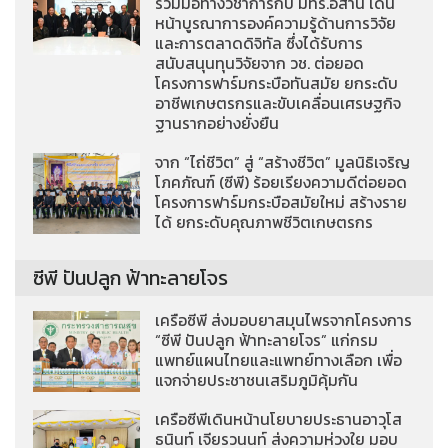
ร่วมมือทางวิชาการกับ มทร.อีสาน เดิน
หน้าบูรณาการองค์ความรู้ด้านการวิจัย
และการตลาดดิจิทัล ซึ่งได้รับการ
สนับสนุนทุนวิจัยจาก วช. ต่อยอด
โครงการฟาร์มกระบือทันสมัย ยกระดับ
อาชีพเกษตรกรและขับเคลื่อนเศรษฐกิจ
ฐานรากอย่างยั่งยืน
จาก “ไถ่ชีวิต” สู่ “สร้างชีวิต” มูลนิธิเจริญ
โภคภัณฑ์ (ซีพี) ร้อยเรียงความดีต่อยอด
โครงการฟาร์มกระบือสมัยใหม่ สร้างราย
ได้ ยกระดับคุณภาพชีวิตเกษตรกร
ซีพี ปันปลูก ฟ้าทะลายโจร
เครือซีพี ส่งมอบยาสมุนไพรจากโครงการ
“ซีพี ปันปลูก ฟ้าทะลายโจร” แก่กรม
แพทย์แผนไทยและแพทย์ทางเลือก เพื่อ
แจกจ่ายประชาชนเสริมภูมิคุ้มกัน
เครือซีพีเดินหน้านโยบายประธานอาวุโส
ธนินท์ เจียรวนนท์ ส่งความห่วงใย มอบ