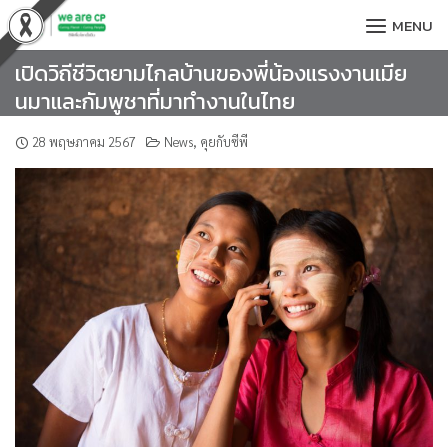
Skip
MENU
to
content
เปิดวิถีชีวิตยามไกลบ้านของพี่น้องแรงงานเมีย
นมาและกัมพูชาที่มาทำงานในไทย
28 พฤษภาคม 2567
News
,
คุยกับซีพี