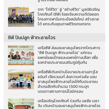
จาก “ไถ่ชีวิต” สู่ “สร้างชีวิต” มูลนิธิเจริญ
โภคภัณฑ์ (ซีพี) ร้อยเรียงความดีต่อยอด
โครงการฟาร์มกระบือสมัยใหม่ สร้างราย
ได้ ยกระดับคุณภาพชีวิตเกษตรกร
ซีพี ปันปลูก ฟ้าทะลายโจร
เครือซีพี ส่งมอบยาสมุนไพรจากโครงการ
“ซีพี ปันปลูก ฟ้าทะลายโจร” แก่กรม
แพทย์แผนไทยและแพทย์ทางเลือก เพื่อ
แจกจ่ายประชาชนเสริมภูมิคุ้มกัน
เครือซีพีเดินหน้านโยบายประธานอาวุโส
ธนินท์ เจียรวนนท์ ส่งความห่วงใย มอบ
ยาสมุนไพรฟ้าทะลายโจรให้กับประชาชน
อำเภอสัตหีบจำนวน 1,500 กระปุก
บรรเทาสถานการณ์โอมิครอน
เครือเจริญโภคภัณฑ์ ร่วมกับ เอเชีย เอรา
วัน เดินหน้ามอบยาสมุนไพรฟ้าทะลายโจร