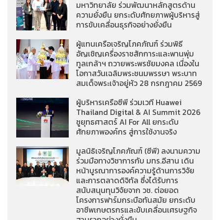
มหาวิทยาลัย ร่วมพัฒนาหลักสูตรด้าน
ความยั่งยืน ยกระดับศักยภาพผู้บริหารสู่
การขับเคลื่อนธุรกิจอย่างยั่งยืน
ผู้แทนเครือเจริญโภคภัณฑ์ ร่วมพิธี
อัญเชิญเครื่องราชสักการะและพานพุ่ม
ทูลเกล้าฯ ถวายพระพรชัยมงคล เนื่องใน
โอกาสวันเฉลิมพระชนมพรรษา พระบาท
สมเด็จพระเจ้าอยู่หัว 28 กรกฎาคม 2569
ผู้บริหารเครือซีพี ร่วมเวที Huawei
Thailand Digital & AI Summit 2026
ชูยุทธศาสตร์ AI For All ยกระดับ
ศักยภาพองค์กร สู่การใช้งานจริง
มูลนิธิเจริญโภคภัณฑ์ (ซีพี) ลงนามความ
ร่วมมือทางวิชาการกับ มทร.อีสาน เดิน
หน้าบูรณาการองค์ความรู้ด้านการวิจัย
และการตลาดดิจิทัล ซึ่งได้รับการ
สนับสนุนทุนวิจัยจาก วช. ต่อยอด
โครงการฟาร์มกระบือทันสมัย ยกระดับ
อาชีพเกษตรกรและขับเคลื่อนเศรษฐกิจ
ฐานรากอย่างยั่งยืน