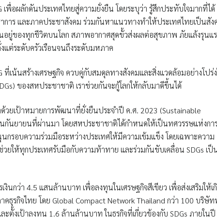
พื่อผลักดันประเทศไทยสู่ความยั่งยืน โดยระบุว่า รู้สึกประทับใจมากที่ได้
ิชาการ และภาคประชาสังคม ร่วมกันหาแนวทางทำให้ประเทศไทยเป็นสัง
นอยู่ของทุกชีวิตบนโลก สภาพอากาศสุดขั้วส่งผลต่อสุขภาพ ภัยแล้งรุนแ
้งแต่ระดับครัวเรือนจนถึงระดับมหภาค
ESG ที่เน้นสร้างเศรษฐกิจ ควบคู่กับสมดุลทางสังคมและสิ่งแวดล้อมอย่างโปร่
DGs) ของสหประชาชาติ เราช่วยกันจะกู้โลกให้กลับมาดีขึ้นได้
่าด้วยเป้าหมายการพัฒนาที่ยั่งยืนประจำปี ค.ศ. 2023 (Sustainable
ือนกันยายนที่ผ่านมา โดยสหประชาชาติได้กำหนดให้เป็นทศวรรษแห่งกา
นุนกรอบความร่วมมือระหว่างประเทศให้มีความเข้มแข็ง โดยเฉพาะความ
ช่วยให้ทุกประเทศรับมือกับความท้าทาย และร่วมกันขับเคลื่อน SDGs เป็
ินกว่า 4.5 แสนล้านบาท เพื่อลงทุนในเศรษฐกิจสีเขียว เพื่อส่งเสริมให้เก
ากภาคธุรกิจไทย โดย Global Compact Network Thailand กว่า 100 บริษัทท
ละตั้งเป้าลงทุน 1.6 ล้านล้านบาท ในธุรกิจที่เกี่ยวข้องกับ SDGs ภายในปี