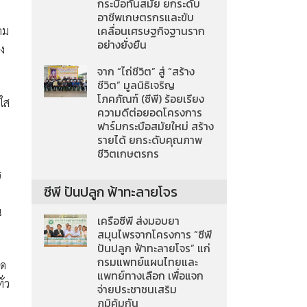
กระบือทันสมัย ยกระดับ
อาชีพเกษตรกรและขับ
เคลื่อนเศรษฐกิจฐานราก
คม
อย่างยั่งยืน
รง
จาก “ไถ่ชีวิต” สู่ “สร้าง
ชีวิต” มูลนิธิเจริญ
โภคภัณฑ์ (ซีพี) ร้อยเรียง
งใส
ความดีต่อยอดโครงการ
ฟาร์มกระบือสมัยใหม่ สร้าง
รายได้ ยกระดับคุณภาพ
ชีวิตเกษตรกร
ร
ซีพี ปันปลูก ฟ้าทะลายโจร
น
เครือซีพี ส่งมอบยา
สมุนไพรจากโครงการ “ซีพี
ปันปลูก ฟ้าทะลายโจร” แก่
กรมแพทย์แผนไทยและ
ิด
แพทย์ทางเลือก เพื่อแจก
ั่ว
จ่ายประชาชนเสริม
ภูมิคุ้มกัน