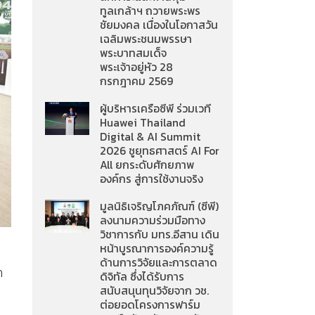
ทูลเกล้าฯ ถวายพระพร
ชัยมงคล เนื่องในโอกาสวัน
เฉลิมพระชนมพรรษา
พระบาทสมเด็จ
พระเจ้าอยู่หัว 28
กรกฎาคม 2569
ผู้บริหารเครือซีพี ร่วมเวที
Huawei Thailand
Digital & AI Summit
2026 ชูยุทธศาสตร์ AI For
All ยกระดับศักยภาพ
องค์กร สู่การใช้งานจริง
มูลนิธิเจริญโภคภัณฑ์ (ซีพี)
ลงนามความร่วมมือทาง
วิชาการกับ มทร.อีสาน เดิน
หน้าบูรณาการองค์ความรู้
ด้านการวิจัยและการตลาด
ก
ดิจิทัล ซึ่งได้รับการ
สนับสนุนทุนวิจัยจาก วช.
ต่อยอดโครงการฟาร์ม