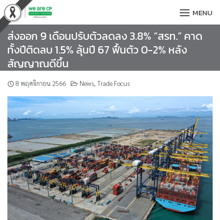
Skip
MENU
to
content
ส่งออก 9 เดือนปรับตัวลดลง 3.8% “สรท.” คาด
ทั้งปีติดลบ 1.5% ลุ้นปี 67 ฟื้นตัว 0-2% หลัง
สัญญาณดีขึ้น
8 พฤศจิกายน 2566
News
,
Trade Focus