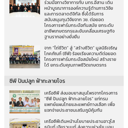
ร่วมมือทางวิชาการกับ มทร.อีสาน เดิน
หน้าบูรณาการองค์ความรู้ด้านการวิจัย
และการตลาดดิจิทัล ซึ่งได้รับการ
สนับสนุนทุนวิจัยจาก วช. ต่อยอด
โครงการฟาร์มกระบือทันสมัย ยกระดับ
อาชีพเกษตรกรและขับเคลื่อนเศรษฐกิจ
ฐานรากอย่างยั่งยืน
จาก “ไถ่ชีวิต” สู่ “สร้างชีวิต” มูลนิธิเจริญ
โภคภัณฑ์ (ซีพี) ร้อยเรียงความดีต่อยอด
โครงการฟาร์มกระบือสมัยใหม่ สร้างราย
ได้ ยกระดับคุณภาพชีวิตเกษตรกร
ซีพี ปันปลูก ฟ้าทะลายโจร
เครือซีพี ส่งมอบยาสมุนไพรจากโครงการ
“ซีพี ปันปลูก ฟ้าทะลายโจร” แก่กรม
แพทย์แผนไทยและแพทย์ทางเลือก เพื่อ
แจกจ่ายประชาชนเสริมภูมิคุ้มกัน
เครือซีพีเดินหน้านโยบายประธานอาวุโส
ธนินท์ เจียรวนนท์ ส่งความห่วงใย มอบ