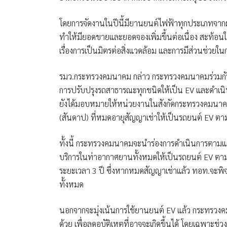
โดยการจัดงานในปีนี้มียานยนต์ไฟฟ้าทุกประเภทจากผู
ทำให้มียอดขายและยอดจองเพิ่มขึ้นต่อเนื่อง สะท้อน
เรื่องการเป็นมิตรต่อสิ่งแวดล้อม และการมีส่วนช่วยใ
รมว.กระทรวงคมนาคม กล่าว กระทรวงคมนาคมร่วมกั
การปรับปรุงรถสาธารณะทุกชนิดให้เป็น EV และดำเนินก
ยังได้มอบหมายให้หน่วยงานในสังกัดกระทรวงคมนาคม 
(สันดาป) ที่หมดอายุสัญญาเช่าให้เป็นรถยนต์ EV ตา
ทั้งนี้ กระทรวงคมนาคมจะนำร่องการดำเนินการตามแ
บริการในท่าอากาศยานทั้งหมดให้เป็นรถยนต์ EV ตาม
ระยะเวลา 3 ปี ซึ่งหากหมดสัญญาเช่าแล้ว ทอท.จะพิจ
ทั้งหมด
นอกจากจะมุ่งเน้นการใช้ยานยนต์ EV แล้ว กระทรวง
ด้วย เพื่อลดอุบัติเหตุที่อาจจะเกิดขึ้นได้ โดยเฉพาะช