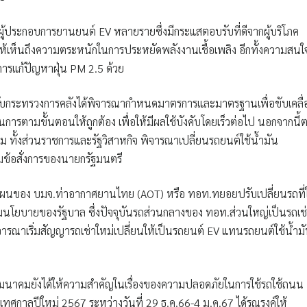
้ประกอบการยานยนต์ EV หลายรายซึ่งมีกระแสตอบรับที่ดีจากผู้บริโภค
ให้เห็นถึงความตระหนักในการประหยัดพลังงานเชื้อเพลิง อีกทั้งความสนใ
นการแก้ปัญหาฝุ่น PM 2.5 ด้วย
บกระทรวงการคลังได้พิจารณากำหนดมาตรการและมาตรฐานเพื่อขับเคลื่
ารตามขั้นตอนให้ถูกต้อง เพื่อให้มีผลใช้บังคับโดยเร็วต่อไป นอกจากนี้
ทั้งส่วนราชการและรัฐวิสาหกิจ พิจารณาเปลี่ยนรถยนต์ใช้น้ำมัน
มข้อสั่งการของนายกรัฐมนตรี
ผนของ บมจ.ท่าอากาศยานไทย (AOT) หรือ ทอท.ทยอยปรับเปลี่ยนรถที่ใ
นโยบายของรัฐบาล ซึ่งปัจจุบันรถส่วนกลางของ ทอท.ส่วนใหญ่เป็นรถเช
ารณาเริ่มสัญญารถเช่าใหม่เปลี่ยนให้เป็นรถยนต์ EV แทนรถยนต์ใช้น้ำม
คมนาคมยังได้ให้ความสำคัญในเรื่องของความปลอดภัยในการใช้รถใช้ถนน
่วงเทศกาลปีใหม่ 2567 ระหว่างวันที่ 29 ธ.ค.66-4 ม.ค.67 ได้รณรงค์ให้