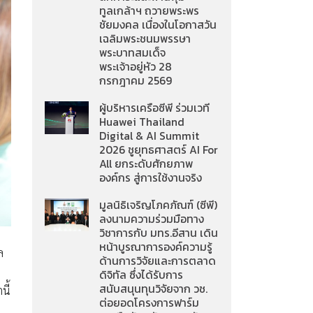
ทูลเกล้าฯ ถวายพระพร
ชัยมงคล เนื่องในโอกาสวัน
เฉลิมพระชนมพรรษา
พระบาทสมเด็จ
พระเจ้าอยู่หัว 28
กรกฎาคม 2569
ผู้บริหารเครือซีพี ร่วมเวที
Huawei Thailand
Digital & AI Summit
2026 ชูยุทธศาสตร์ AI For
All ยกระดับศักยภาพ
องค์กร สู่การใช้งานจริง
มูลนิธิเจริญโภคภัณฑ์ (ซีพี)
ลงนามความร่วมมือทาง
วิชาการกับ มทร.อีสาน เดิน
หน้าบูรณาการองค์ความรู้
ล
ด้านการวิจัยและการตลาด
ดิจิทัล ซึ่งได้รับการ
สนับสนุนทุนวิจัยจาก วช.
นี้
ต่อยอดโครงการฟาร์ม