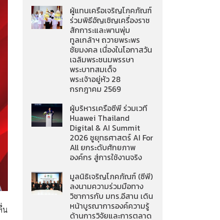
ผู้แทนเครือเจริญโภคภัณฑ์
ร่วมพิธีอัญเชิญเครื่องราช
สักการะและพานพุ่ม
ทูลเกล้าฯ ถวายพระพร
ชัยมงคล เนื่องในโอกาสวัน
เฉลิมพระชนมพรรษา
พระบาทสมเด็จ
พระเจ้าอยู่หัว 28
กรกฎาคม 2569
ผู้บริหารเครือซีพี ร่วมเวที
Huawei Thailand
Digital & AI Summit
2026 ชูยุทธศาสตร์ AI For
All ยกระดับศักยภาพ
องค์กร สู่การใช้งานจริง
มูลนิธิเจริญโภคภัณฑ์ (ซีพี)
ลงนามความร่วมมือทาง
วิชาการกับ มทร.อีสาน เดิน
หน้าบูรณาการองค์ความรู้
ื่น
ด้านการวิจัยและการตลาด