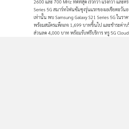
2600 และ 700 MHz ที่ดีที่สุด เร็วกว่า แรงกว่า แ
Series 5G สมาร์ทโฟนซัมซุงรุ่นแรกของเอเชียตะวันออก
เท่านั้น พบ Samsung Galaxy S21 Series 5G ในราคาสุ
พร้อมสมัครแพ็กเกจ 1,699 บาทขึ้นไป และชำระค่าบ
ส่วนลด 4,000 บาท พร้อมรับฟรีบริการ ทรู 5G Cloud G
มิถุนายน 2564 สามารถเป็นเจ้าของ Samsung Galaxy S2
ไซด์ True Store และ Line@ True Store สอบถามรายละเ
www.truemoveh.com/5G
สำหรับความโดดเด่นของ 5G SA หรือ Stand Alone 
เดิม ความหน่วงที่ต่ำ (Low latency) มากขึ้น ยังเพ
ใช้งาน AR (Augmented Reality) และ VR (Virtual R
ถึงการบรอดแคสต์กีฬาแบบเรียลไทม์ได้อย่างไหลลื่น ไม
ใช้งานสมาร์ทโฟน Samsung Galaxy S21 Series 5G ปั
ใช้งาน 5G SA สามารถสอบถามรายละเอียดเพิ่มเติมได้ที
Post Views:
1,275