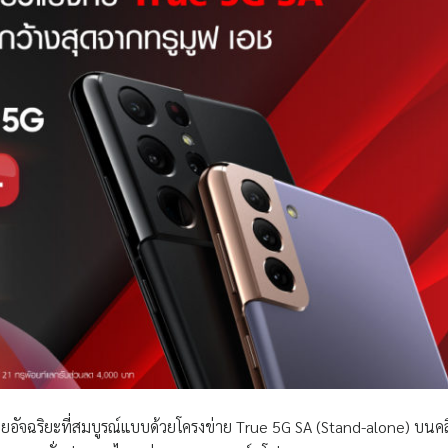
อัจฉริยะที่สมบูรณ์แบบด้วยโครงข่าย True 5G SA (Stand-alone) บนคล