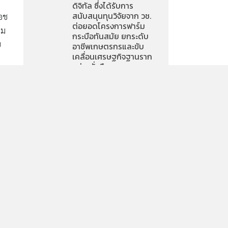
ดิจิทัล ซึ่งได้รับการ
สนับสนุนทุนวิจัยจาก วช.
เอช
ต่อยอดโครงการฟาร์ม
ิม
กระบือทันสมัย ยกระดับ
บ
อาชีพเกษตรกรและขับ
เคลื่อนเศรษฐกิจฐานราก
อย่างยั่งยืน
็บ
จาก “ไถ่ชีวิต” สู่ “สร้าง
ชีวิต” มูลนิธิเจริญ
โภคภัณฑ์ (ซีพี) ร้อยเรียง
ความดีต่อยอดโครงการ
่า
ฟาร์มกระบือสมัยใหม่ สร้าง
รายได้ ยกระดับคุณภาพ
การ
ชีวิตเกษตรกร
ม
ู้
ซีพี ปันปลูก ฟ้าทะลายโจร
าร
เครือซีพี ส่งมอบยา
สมุนไพรจากโครงการ “ซีพี
ปันปลูก ฟ้าทะลายโจร” แก่