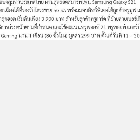
ละครอบคลุมทั่วประเทศไทย ผ่านสุดยอดสมาร์ทโฟน Samsung Galaxy S21
เฉียงใต้ที่รองรับโครงข่าย 5G SA พร้อมมอบสิทธิ์พิเศษให้ลูกค้าทรูมูฟ 
ดฮอต เริ่มต้นเพียง 3,900 บาท สำหรับลูกค้าทรูการ์ด ที่ย้ายค่ายเบอร์เด
ริการล่วงหน้าตามที่กำหนด และใช้คะแนนทรูพอยท์ 21 ทรูพอยท์ แลกรั
aming นาน 1 เดือน (80 ชั่วโมง) มูลค่า 299 บาท ตั้งแต่วันที่ 11 – 30
1 Series 5G บนเครือข่ายดีที่สุดจาก ทรู 5G ได้ที่ทรูช้อป ทุกสาขา เว
อียดเพิ่มเติมได้ที่ ทรู คอลล์เซ็นเตอร์ 1242 หรือ
บนสมาร์ทโฟน Samsung Galaxy S21 Series 5G นอกจากจะมีความเร็วกว
ิ่มความเสถียร ทำให้รับชมคอนเทนต์สตรีมมิ่งด้วยความคมชัดระดับ 4K/8K 
eality) การใช้งานวิดีโอคอล การเล่นเกมออนไลน์หรือ Cloud Gaming รว
่มีสะดุด ด้วยความหน่วงต่ำ ตอบโจทย์ไลฟ์สไตล์คนยุคดิจิทัลมากขึ้น โดยผ
จจุบัน จะได้รับข้อความจากทางซัมซุงเพื่อให้ทำการอัพเดตซอฟต์แวร์ก
่ ซัมซุง คอลล์เซ็นเตอร์ 1282