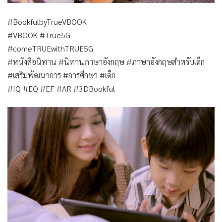
#BookfulbyTrueVBOOK
#VBOOK #True5G
#comeTRUEwithTRUE5G
#หนังสือนิทาน #นิทานภาษาอังกฤษ #ภาษาอังกฤษสำหรับเด็ก
#เสริมพัฒนาการ #การศึกษา #เด็ก
#IQ #EQ #EF #AR #3DBookful