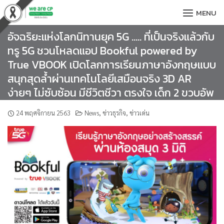
Skip
MENU
to
content
อัจฉริยะแห่งโลกนิทานยุค 5G ….. ที่เป็นจริงแล้วกับ
ทรู 5G ชวนโหลดแอป Bookful powered by
True VBOOK เปิดโลกการเรียนภาษาอังกฤษแบบ
สนุกสุดล้ำผ่านเทคโนโลยีเสมือนจริง 3D AR
ง่ายๆ ไม่ซับซ้อน มีชีวิตชีวา ตรงใจ เด็ก 2 ขวบอัพ
24 พฤศจิกายน 2563
News
,
ข่าวธุรกิจ
,
ข่าวเด่น