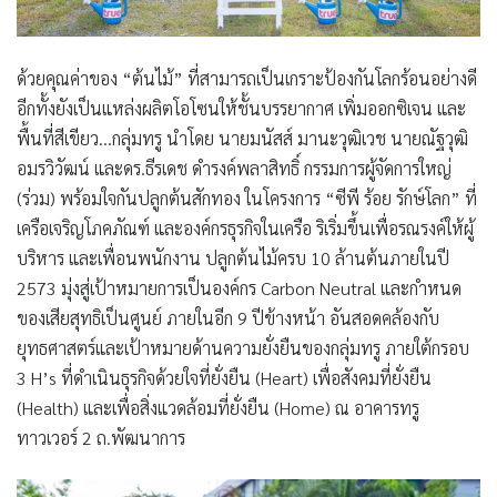
ด้วยคุณค่าของ “ต้นไม้” ที่สามารถเป็นเกราะป้องกันโลกร้อนอย่างดี
อีกทั้งยังเป็นแหล่งผลิตโอโซนให้ชั้นบรรยากาศ เพิ่มออกซิเจน และ
พื้นที่สีเขียว…กลุ่มทรู นำโดย นายมนัสส์ มานะวุฒิเวช นายณัฐวุฒิ
อมรวิวัฒน์ และดร.ธีรเดช ดำรงค์พลาสิทธิ์ กรรมการผู้จัดการใหญ่
(ร่วม) พร้อมใจกันปลูกต้นสักทอง ในโครงการ “ซีพี ร้อย รักษ์โลก” ที่
เครือเจริญโภคภัณฑ์ และองค์กรธุรกิจในเครือ ริเริ่มขึ้นเพื่อรณรงค์ให้ผู้
บริหาร และเพื่อนพนักงาน ปลูกต้นไม้ครบ 10 ล้านต้นภายในปี
2573 มุ่งสู่เป้าหมายการเป็นองค์กร Carbon Neutral และกำหนด
ของเสียสุทธิเป็นศูนย์ ภายในอีก 9 ปีข้างหน้า อันสอดคล้องกับ
ยุทธศาสตร์และเป้าหมายด้านความยั่งยืนของกลุ่มทรู ภายใต้กรอบ
3 H’s ที่ดำเนินธุรกิจด้วยใจที่ยั่งยืน (Heart) เพื่อสังคมที่ยั่งยืน
(Health) และเพื่อสิ่งแวดล้อมที่ยั่งยืน (Home) ณ อาคารทรู
ทาวเวอร์ 2 ถ.พัฒนาการ