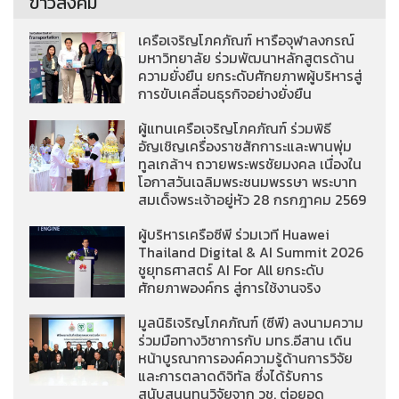
ข่าวสังคม
เครือเจริญโภคภัณฑ์ หารือจุฬาลงกรณ์
มหาวิทยาลัย ร่วมพัฒนาหลักสูตรด้าน
ความยั่งยืน ยกระดับศักยภาพผู้บริหารสู่
การขับเคลื่อนธุรกิจอย่างยั่งยืน
ผู้แทนเครือเจริญโภคภัณฑ์ ร่วมพิธี
อัญเชิญเครื่องราชสักการะและพานพุ่ม
ทูลเกล้าฯ ถวายพระพรชัยมงคล เนื่องใน
โอกาสวันเฉลิมพระชนมพรรษา พระบาท
สมเด็จพระเจ้าอยู่หัว 28 กรกฎาคม 2569
ผู้บริหารเครือซีพี ร่วมเวที Huawei
Thailand Digital & AI Summit 2026
ชูยุทธศาสตร์ AI For All ยกระดับ
ศักยภาพองค์กร สู่การใช้งานจริง
มูลนิธิเจริญโภคภัณฑ์ (ซีพี) ลงนามความ
ร่วมมือทางวิชาการกับ มทร.อีสาน เดิน
หน้าบูรณาการองค์ความรู้ด้านการวิจัย
และการตลาดดิจิทัล ซึ่งได้รับการ
สนับสนุนทุนวิจัยจาก วช. ต่อยอด