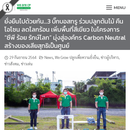
Skip
MENU
to
content
ยั่งยืนไปด้วยกัน…3 บิ๊กบอสทรู ร่วมปลูกต้นไม้ คืน
โอโซน ลดโลกร้อน เพิ่มพื้นที่สีเขียว ในโครงการ
“ซีพี ร้อย รักษ์โลก” มุ่งสู่องค์กร Carbon Neutral
สร้างของเสียสุทธิเป็นศูนย์
29 กันยายน 2564
News
,
We Grow ปลูกเพื่อความยั่งยืน
,
ข่าวผู้บริหาร
,
ข่าวสังคม
,
ข่าวเด่น