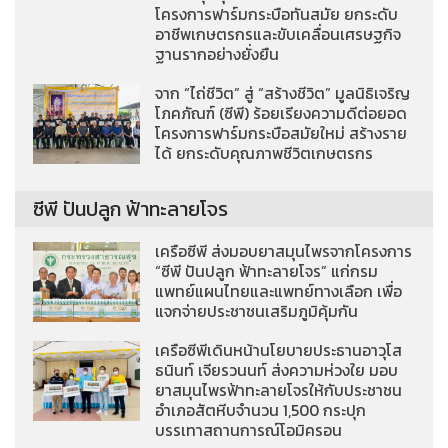
โครงการฟาร์มกระบือทันสมัย ยกระดับ
อาชีพเกษตรกรและขับเคลื่อนเศรษฐกิจ
ฐานรากอย่างยั่งยืน
จาก “ไถ่ชีวิต” สู่ “สร้างชีวิต” มูลนิธิเจริญ
โภคภัณฑ์ (ซีพี) ร้อยเรียงความดีต่อยอด
โครงการฟาร์มกระบือสมัยใหม่ สร้างราย
ได้ ยกระดับคุณภาพชีวิตเกษตรกร
ซีพี ปันปลูก ฟ้าทะลายโจร
เครือซีพี ส่งมอบยาสมุนไพรจากโครงการ
“ซีพี ปันปลูก ฟ้าทะลายโจร” แก่กรม
แพทย์แผนไทยและแพทย์ทางเลือก เพื่อ
แจกจ่ายประชาชนเสริมภูมิคุ้มกัน
เครือซีพีเดินหน้านโยบายประธานอาวุโส
ธนินท์ เจียรวนนท์ ส่งความห่วงใย มอบ
ยาสมุนไพรฟ้าทะลายโจรให้กับประชาชน
อำเภอสัตหีบจำนวน 1,500 กระปุก
บรรเทาสถานการณ์โอมิครอน