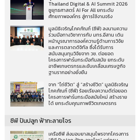
Thailand Digital & AI Summit 2026
ชูยุทธศาสตร์ AI For All ยกระดับ
ศักยภาพองค์กร สู่การใช้งานจริง
มูลนิธิเจริญโภคภัณฑ์ (ซีพี) ลงนามความ
ร่วมมือทางวิชาการกับ มทร.อีสาน เดิน
หน้าบูรณาการองค์ความรู้ด้านการวิจัย
และการตลาดดิจิทัล ซึ่งได้รับการ
สนับสนุนทุนวิจัยจาก วช. ต่อยอด
โครงการฟาร์มกระบือทันสมัย ยกระดับ
อาชีพเกษตรกรและขับเคลื่อนเศรษฐกิจ
ฐานรากอย่างยั่งยืน
จาก “ไถ่ชีวิต” สู่ “สร้างชีวิต” มูลนิธิเจริญ
โภคภัณฑ์ (ซีพี) ร้อยเรียงความดีต่อยอด
โครงการฟาร์มกระบือสมัยใหม่ สร้างราย
ได้ ยกระดับคุณภาพชีวิตเกษตรกร
ซีพี ปันปลูก ฟ้าทะลายโจร
เครือซีพี ส่งมอบยาสมุนไพรจากโครงการ