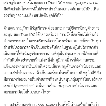
เศรษฐกิจมหาศาลในระยะยาว True IDC ขอขอบคุณทุกความร่วม
มือที่ผลักดันโครงการนี้ให้ก้าวหน้า มั่นคงปลอดภัย และยั่งยืน เพื่อ
รองรับทุกความเปลี่ยนแปลงในยุคดิจิทัล”
ด้านคุณภาณุวัชร หิรัญพัทรวงศ์ รองกรรมการผู้จัดการใหญ่ฝ่ายการ
ลงทุน ของ True IDC ได้กล่าวเสริมว่า “รางวัลนี้สะท้อนให้เห็นถึง
ศักยภาพของเราในการบริหารจัดการโครงสร้างและการจัดหาเงินทุน
สำหรับโครงการดาต้าเซ็นเตอร์ระดับโลก ในฐานะผู้ให้บริการดาต้า
เซ็นเตอร์ที่ดำเนินธุรกิจมายาวนานที่สุดในประเทศ ภายใต้ตลาดที่
กำลังเติบโตอย่างรวดเร็วแห่งหนึ่งในภูมิภาคนี้ เราได้ผสานความ
แข็งแกร่งทางการเงินเข้ากับความเชี่ยวชาญด้านการดำเนินงานและ
ความเข้าใจในตลาดดาต้าเซ็นเตอร์ของไทยเป็นอย่างดี ทรู ไอดีซี จึง
มีความพร้อมอย่างเต็มศักยภาพที่จะสนับสนุนกลุ่มธุรกิจไฮเปอร์สเกล
เลอร์ (Hyperscalers) ทั้งในการเข้ามาตั้งฐานการดำเนินงานและ
ขยายการเติบโตในประเทศไทย”
ความสำเร็จบนเวที IJGlobal Awards ในครั้งนี้ เป็นเครื่องยืนยันว่า