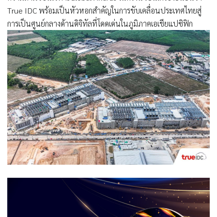
True IDC พร้อมเป็นหัวหอกสำคัญในการขับเคลื่อนประเทศไทยสู่
การเป็นศูนย์กลางด้านดิจิทัลที่โดดเด่นในภูมิภาคเอเชียแปซิฟิก