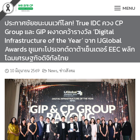
Skip
MENU
to
content
ประกาศชัยชนะบนเวทีโลก! True IDC ควง CP
Group และ GIP ผงาดคว้ารางวัล ‘Digital
Infrastructure of the Year’ จาก IJGlobal
Awards ชูเมกะโปรเจกต์ดาต้าเซ็นเตอร์ EEC พลิก
โฉมเศรษฐกิจดิจิทัลไทย
10 มิถุนายน 2569
News
,
ข่าวสังคม