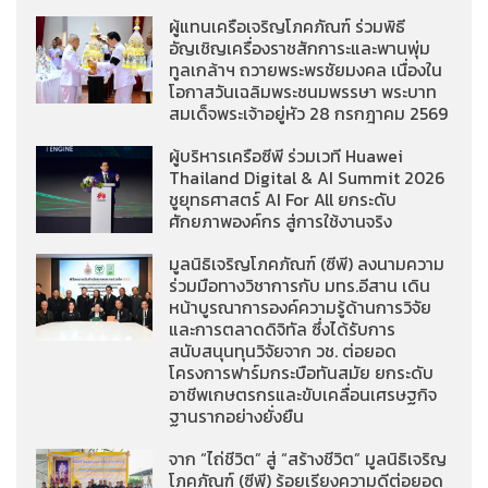
ผู้แทนเครือเจริญโภคภัณฑ์ ร่วมพิธี
อัญเชิญเครื่องราชสักการะและพานพุ่ม
ทูลเกล้าฯ ถวายพระพรชัยมงคล เนื่องใน
โอกาสวันเฉลิมพระชนมพรรษา พระบาท
สมเด็จพระเจ้าอยู่หัว 28 กรกฎาคม 2569
ผู้บริหารเครือซีพี ร่วมเวที Huawei
Thailand Digital & AI Summit 2026
ชูยุทธศาสตร์ AI For All ยกระดับ
ศักยภาพองค์กร สู่การใช้งานจริง
มูลนิธิเจริญโภคภัณฑ์ (ซีพี) ลงนามความ
ร่วมมือทางวิชาการกับ มทร.อีสาน เดิน
หน้าบูรณาการองค์ความรู้ด้านการวิจัย
และการตลาดดิจิทัล ซึ่งได้รับการ
สนับสนุนทุนวิจัยจาก วช. ต่อยอด
โครงการฟาร์มกระบือทันสมัย ยกระดับ
อาชีพเกษตรกรและขับเคลื่อนเศรษฐกิจ
ฐานรากอย่างยั่งยืน
จาก “ไถ่ชีวิต” สู่ “สร้างชีวิต” มูลนิธิเจริญ
โภคภัณฑ์ (ซีพี) ร้อยเรียงความดีต่อยอด