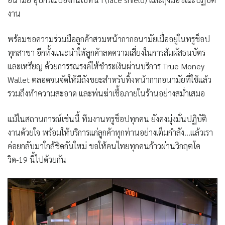
งาน
พร้อมขอความร่วมมือลูกค้าสวมหน้ากากอนามัยเมื่ออยู่ในทรูช็อป
ทุกสาขา อีกทั้งแนะนำให้ลูกค้าลดความเสี่ยงในการสัมผัสธนบัตร
และเหรียญ ด้วยการรณรงค์ให้ชำระเงินผ่านบริการ True Money
Wallet ตลอดจนจัดให้มีถังขยะสำหรับทิ้งหน้ากากอนามัยที่ใช้แล้ว
รวมถึงทำความสะอาด และพ่นฆ่าเชื้อภายในร้านอย่างสม่ำเสมอ
แม้ในสถานการณ์เช่นนี้ ทีมงานทรูช็อปทุกคน ยังคงมุ่งมั่นปฏิบัติ
งานด้วยใจ พร้อมให้บริการแก่ลูกค้าทุกท่านอย่างเต็มกำลัง…แล้วเรา
ค่อยกลับมาใกล้ชิดกันใหม่ ขอให้คนไทยทุกคนก้าวผ่านวิกฤตโค
วิด-19 นี้ไปด้วยกัน