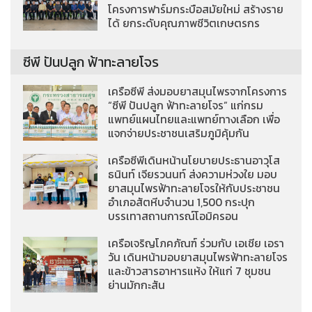
โครงการฟาร์มกระบือสมัยใหม่ สร้างราย
ได้ ยกระดับคุณภาพชีวิตเกษตรกร
ซีพี ปันปลูก ฟ้าทะลายโจร
เครือซีพี ส่งมอบยาสมุนไพรจากโครงการ
“ซีพี ปันปลูก ฟ้าทะลายโจร” แก่กรม
แพทย์แผนไทยและแพทย์ทางเลือก เพื่อ
แจกจ่ายประชาชนเสริมภูมิคุ้มกัน
เครือซีพีเดินหน้านโยบายประธานอาวุโส
ธนินท์ เจียรวนนท์ ส่งความห่วงใย มอบ
ยาสมุนไพรฟ้าทะลายโจรให้กับประชาชน
อำเภอสัตหีบจำนวน 1,500 กระปุก
บรรเทาสถานการณ์โอมิครอน
เครือเจริญโภคภัณฑ์ ร่วมกับ เอเชีย เอรา
วัน เดินหน้ามอบยาสมุนไพรฟ้าทะลายโจร
และข้าวสารอาหารแห้ง ให้แก่ 7 ชุมชน
ย่านมักกะสัน