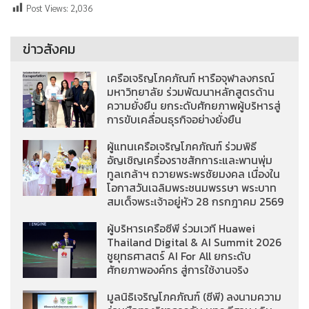
Post Views:
2,036
ข่าวสังคม
เครือเจริญโภคภัณฑ์ หารือจุฬาลงกรณ์
มหาวิทยาลัย ร่วมพัฒนาหลักสูตรด้าน
ความยั่งยืน ยกระดับศักยภาพผู้บริหารสู่
การขับเคลื่อนธุรกิจอย่างยั่งยืน
ผู้แทนเครือเจริญโภคภัณฑ์ ร่วมพิธี
อัญเชิญเครื่องราชสักการะและพานพุ่ม
ทูลเกล้าฯ ถวายพระพรชัยมงคล เนื่องใน
โอกาสวันเฉลิมพระชนมพรรษา พระบาท
สมเด็จพระเจ้าอยู่หัว 28 กรกฎาคม 2569
ผู้บริหารเครือซีพี ร่วมเวที Huawei
Thailand Digital & AI Summit 2026
ชูยุทธศาสตร์ AI For All ยกระดับ
ศักยภาพองค์กร สู่การใช้งานจริง
มูลนิธิเจริญโภคภัณฑ์ (ซีพี) ลงนามความ