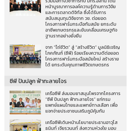
ร่วมมือทางวิชาการกับ มทร.อีสาน เดิน
หน้าบูรณาการองค์ความรู้ด้านการวิจัย
และการตลาดดิจิทัล ซึ่งได้รับการ
สนับสนุนทุนวิจัยจาก วช. ต่อยอด
โครงการฟาร์มกระบือทันสมัย ยกระดับ
อาชีพเกษตรกรและขับเคลื่อนเศรษฐกิจ
ฐานรากอย่างยั่งยืน
จาก “ไถ่ชีวิต” สู่ “สร้างชีวิต” มูลนิธิเจริญ
โภคภัณฑ์ (ซีพี) ร้อยเรียงความดีต่อยอด
โครงการฟาร์มกระบือสมัยใหม่ สร้างราย
ได้ ยกระดับคุณภาพชีวิตเกษตรกร
ซีพี ปันปลูก ฟ้าทะลายโจร
เครือซีพี ส่งมอบยาสมุนไพรจากโครงการ
“ซีพี ปันปลูก ฟ้าทะลายโจร” แก่กรม
แพทย์แผนไทยและแพทย์ทางเลือก เพื่อ
แจกจ่ายประชาชนเสริมภูมิคุ้มกัน
เครือซีพีเดินหน้านโยบายประธานอาวุโส
ธนินท์ เจียรวนนท์ ส่งความห่วงใย มอบ