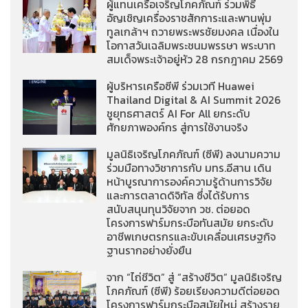
ผู้แทนเครือเจริญโภคภัณฑ์ ร่วมพิธี
อัญเชิญเครื่องราชสักการะและพานพุ่ม
ทูลเกล้าฯ ถวายพระพรชัยมงคล เนื่องใน
โอกาสวันเฉลิมพระชนมพรรษา พระบาท
สมเด็จพระเจ้าอยู่หัว 28 กรกฎาคม 2569
ผู้บริหารเครือซีพี ร่วมเวที Huawei
Thailand Digital & AI Summit 2026
ชูยุทธศาสตร์ AI For All ยกระดับ
ศักยภาพองค์กร สู่การใช้งานจริง
มูลนิธิเจริญโภคภัณฑ์ (ซีพี) ลงนามความ
ร่วมมือทางวิชาการกับ มทร.อีสาน เดิน
หน้าบูรณาการองค์ความรู้ด้านการวิจัย
และการตลาดดิจิทัล ซึ่งได้รับการ
สนับสนุนทุนวิจัยจาก วช. ต่อยอด
โครงการฟาร์มกระบือทันสมัย ยกระดับ
อาชีพเกษตรกรและขับเคลื่อนเศรษฐกิจ
ฐานรากอย่างยั่งยืน
จาก “ไถ่ชีวิต” สู่ “สร้างชีวิต” มูลนิธิเจริญ
โภคภัณฑ์ (ซีพี) ร้อยเรียงความดีต่อยอด
โครงการฟาร์มกระบือสมัยใหม่ สร้างราย