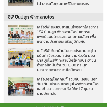
ได้ ยกระดับคุณภาพชีวิตเกษตรกร
ซีพี ปันปลูก ฟ้าทะลายโจร
เครือซีพี ส่งมอบยาสมุนไพรจากโครงการ
“ซีพี ปันปลูก ฟ้าทะลายโจร” แก่กรม
แพทย์แผนไทยและแพทย์ทางเลือก เพื่อ
แจกจ่ายประชาชนเสริมภูมิคุ้มกัน
เครือซีพีเดินหน้านโยบายประธานอาวุโส
ธนินท์ เจียรวนนท์ ส่งความห่วงใย มอบ
ยาสมุนไพรฟ้าทะลายโจรให้กับประชาชน
อำเภอสัตหีบจำนวน 1,500 กระปุก
บรรเทาสถานการณ์โอมิครอน
เครือเจริญโภคภัณฑ์ ร่วมกับ เอเชีย เอรา
วัน เดินหน้ามอบยาสมุนไพรฟ้าทะลายโจร
และข้าวสารอาหารแห้ง ให้แก่ 7 ชุมชน
ย่านมักกะสัน