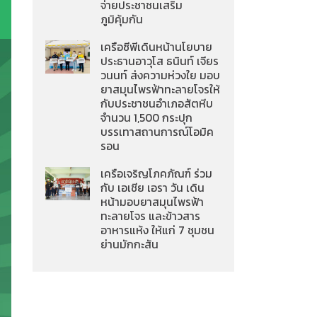
จ่ายประชาชนเสริม
ภูมิคุ้มกัน
เครือซีพีเดินหน้านโยบาย
ประธานอาวุโส ธนินท์ เจียร
วนนท์ ส่งความห่วงใย มอบ
ยาสมุนไพรฟ้าทะลายโจรให้
กับประชาชนอำเภอสัตหีบ
จำนวน 1,500 กระปุก
บรรเทาสถานการณ์โอมิค
รอน
เครือเจริญโภคภัณฑ์ ร่วม
กับ เอเชีย เอรา วัน เดิน
หน้ามอบยาสมุนไพรฟ้า
ทะลายโจร และข้าวสาร
อาหารแห้ง ให้แก่ 7 ชุมชน
ย่านมักกะสัน