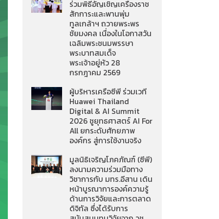
ร่วมพิธีอัญเชิญเครื่องราช
สักการะและพานพุ่ม
ทูลเกล้าฯ ถวายพระพร
ชัยมงคล เนื่องในโอกาสวัน
เฉลิมพระชนมพรรษา
พระบาทสมเด็จ
พระเจ้าอยู่หัว 28
กรกฎาคม 2569
ผู้บริหารเครือซีพี ร่วมเวที
Huawei Thailand
Digital & AI Summit
2026 ชูยุทธศาสตร์ AI For
All ยกระดับศักยภาพ
องค์กร สู่การใช้งานจริง
มูลนิธิเจริญโภคภัณฑ์ (ซีพี)
ลงนามความร่วมมือทาง
วิชาการกับ มทร.อีสาน เดิน
หน้าบูรณาการองค์ความรู้
ด้านการวิจัยและการตลาด
ดิจิทัล ซึ่งได้รับการ
สนับสนุนทุนวิจัยจาก วช.