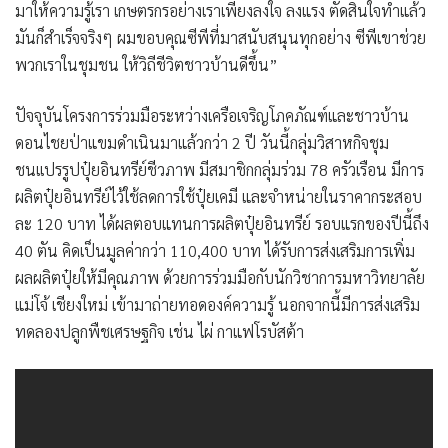
มาให้ความรู้เรา เกษตรกรอย่างเราเพียงลงใจ ลงแรง ตัดสินใจทำแล้ว
มันก็สำเร็จจริงๆ ผมขอบคุณซีพีที่มาสนับสนุนทุกอย่าง ซีพีเขาช่วย
พวกเราในชุมชน ให้วิถีชีวิตชาวบ้านดีขึ้น”
ปัจจุบันโครงการร่วมมือระหว่างเครือเจริญโภคภัณฑ์และชาวบ้าน
ดอนไชยป่าแขมดำเนินมาแล้วกว่า 2 ปี วันนี้กลุ่มวิสาหกิจชุม
ชนเเปรรูปปุ๋ยอินทรีย์ชีวภาพ มีสมาชิกกลุ่มร่วม 78 ครัวเรือน มีการ
ผลิตปุ๋ยอินทรีย์ไว้ใช้ลดการใช้ปุ๋ยเคมี และจำหน่ายในราคากระสอบ
ละ 120 บาท ได้ผลตอบแทนการผลิตปุ๋ยอินทรีย์ รอบแรกของปีนี้ถึง
40 ตัน คิดเป็นมูลค่ากว่า 110,400 บาท ได้รับการส่งเสริมการเพิ่ม
ผลผลิตปุ๋ยให้มีคุณภาพ ด้วยการร่วมมือกับนักวิชาการมหาวิทยาลัย
แม่โจ้ เชียงใหม่ เข้ามาถ่ายทอดองค์ความรู้ นอกจากนี้มีการส่งเสริม
ทดลองปลูกพืชเศรษฐกิจ เช่น ไผ่ กาแฟโรบัสต้า