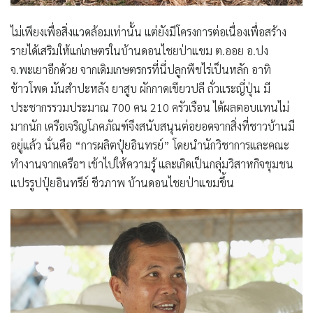
ไม่เพียงเพื่อสิ่งแวดล้อมเท่านั้น แต่ยังมีโครงการต่อเนื่องเพื่อสร้าง
รายได้เสริมให้แก่เกษตรในบ้านดอนไชยป่าแขม ต.ออย อ.ปง
จ.พะเยาอีกด้วย จากเดิมเกษตรกรที่นี่ปลูกพืชไร่เป็นหลัก อาทิ
ข้าวโพด มันสําปะหลัง ยาสูบ ผักกาดเขียวปลี ถั่วแระญี่ปุ่น มี
ประชากรรวมประมาณ 700 คน 210 ครัวเรือน ได้ผลตอบแทนไม่
มากนัก เครือเจริญโภคภัณฑ์จึงสนับสนุนต่อยอดจากสิ่งที่ชาวบ้านมี
อยู่แล้ว นั่นคือ
“การผลิตปุ๋ยอินทรย์”
โดยนำนักวิชาการและคณะ
ทำงานจากเครือฯ เข้าไปให้ความรู้ และเกิดเป็นกลุ่มวิสาหกิจชุมชน
แปรรูปปุ๋ยอินทรีย์ ชีวภาพ บ้านดอนไชยป่าแขมขึ้น