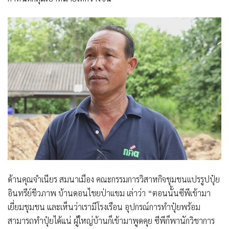
ด้าน
คุณจำเนียร สมนาเมือง คณะกรรมการวิสาหกิจชุมชนเเปรรูปปุ๋ย
อินทรีย์ชีวภาพ บ้านดอนไชยป่าเเขม
เล่าว่า “ตอนนั้นซีพีเข้ามา
เยี่ยมชุมชน และเห็นว่าเรามีโรงเรือน อุปกรณ์การทำปุ๋ยพร้อม
สามารถทำปุ๋ยได้แน่ ผู้ใหญ่บ้านก็เข้ามาพูดคุย ซีพีก็พานักวิชาการ