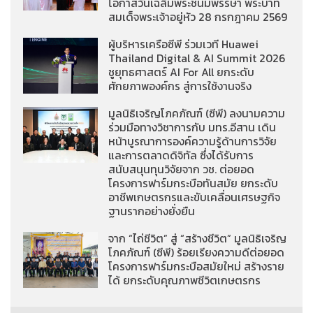
โอกาสวันเฉลิมพระชนมพรรษา พระบาท
สมเด็จพระเจ้าอยู่หัว 28 กรกฎาคม 2569
ผู้บริหารเครือซีพี ร่วมเวที Huawei
Thailand Digital & AI Summit 2026
ชูยุทธศาสตร์ AI For All ยกระดับ
ศักยภาพองค์กร สู่การใช้งานจริง
มูลนิธิเจริญโภคภัณฑ์ (ซีพี) ลงนามความ
ร่วมมือทางวิชาการกับ มทร.อีสาน เดิน
หน้าบูรณาการองค์ความรู้ด้านการวิจัย
และการตลาดดิจิทัล ซึ่งได้รับการ
สนับสนุนทุนวิจัยจาก วช. ต่อยอด
โครงการฟาร์มกระบือทันสมัย ยกระดับ
อาชีพเกษตรกรและขับเคลื่อนเศรษฐกิจ
ฐานรากอย่างยั่งยืน
จาก “ไถ่ชีวิต” สู่ “สร้างชีวิต” มูลนิธิเจริญ
โภคภัณฑ์ (ซีพี) ร้อยเรียงความดีต่อยอด
โครงการฟาร์มกระบือสมัยใหม่ สร้างราย
ได้ ยกระดับคุณภาพชีวิตเกษตรกร