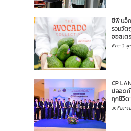
ซีพี แอ
รวมวัต
ออสเตรเ
พัทยา 2 ตุล
CP LAN
ปลอดภั
ทุกชีวิต’
30 กันยายน 