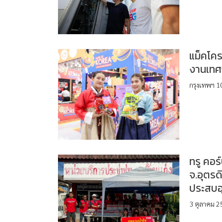
แม็คโคร
งานเทศ
กรุงเทพฯ 10
ทรู คอร์
จ.อุตรด
ประสบอุ
3 ตุลาคม 25