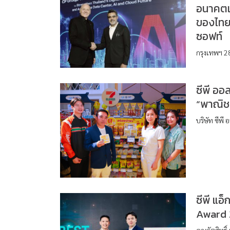
อนาคตแห
ของไทยด
ซอฟท์
กรุงเทพฯ 28
ซีพี ออ
“พาณิช
บริษัท ซีพี
ซีพี แอ
Award 
คุณอัตสิทธิ์