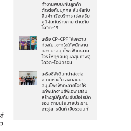
ทำงานพบปะกับลูกค้า
ติดต่อกับบุคคล สัมผัสกับ
สินค้าหรือบริการ เร่งเสริม
ภูมิคุ้มกันร่างกาย ต้านภัย
โควิด-19
เครือ CP-CPF “ส่งความ
ห่วงใย…จากใจให้พนักงาน
แจก ยาสมุนไพรฟ้าทะลาย
โจร ให้ทุกคนดูแลสุขภาพสู้
โควิด-โอมิครอน
เครือซีพีเดินหน้าส่งต่อ
ความห่วงใย ส่งมอบยา
สมุนไพรฟ้าทะลายโจรให้
แก่พนักงานซีพีเอฟ เสริม
สร้างภูมิคุ้มกัน รับมือโอมิค
รอน ตามนโยบายประธาน
อาวุโส ‘ธนินท์ เจียรวนนท์’
ส์
ิว