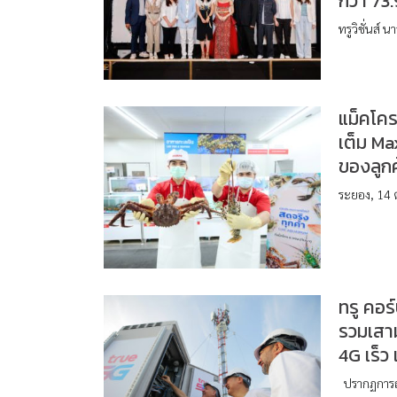
กว่า 73.
ทรูวิชั่นส์
แม็คโคร
เต็ม Ma
ของลูกค
ระยอง, 14 ต
ทรู คอ
รวมเสาม
4G เร็ว
ปรากฏการณ