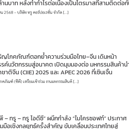
ล้านบาท หลังทำกำไรต่อเนื่องเป็นไตรมาสที่สามติดต่อก
 2568 – บริษัท ทรู คอร์ปอเรชั่น จำกัด […]
ริญโภคภัณฑ์ตอกย้ำความร่วมมือไทย–จีน เดินหน้า
รรค์นวัตกรรมสู่อนาคต เปิดมุมมองต่อ มหกรรมสินค้าน
าชาติจีน (CIIE) 2025 และ APEC 2026 ที่เซินเจิ้น
ภคภัณฑ์ (ซีพี) เตรียมเข้าร่วม งานมหกรรมสินค้ […]
ีพี – ทรู – ทรู ไอดีซี” ผนึกกำลัง “ไมโครซอฟท์” ประกาศ
มมือเชิงกลยุทธ์ครั้งสำคัญ ขับเคลื่อนประเทศไทยสู่