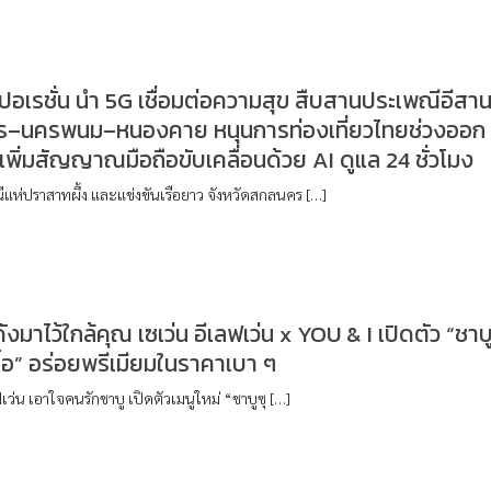
์ปอเรชั่น นำ 5G เชื่อมต่อความสุข สืบสานประเพณีอีสา
–นครพนม–หนองคาย หนุนการท่องเที่ยวไทยช่วงออก
พิ่มสัญญาณมือถือขับเคลื่อนด้วย AI ดูแล 24 ชั่วโมง
แห่ปราสาทผึ้ง และแข่งขันเรือยาว จังหวัดสกลนคร […]
ังมาไว้ใกล้คุณ เซเว่น อีเลฟเว่น x YOU & I เปิดตัว “ชาบ
ฮื้อ” อร่อยพรีเมียมในราคาเบา ๆ
ฟเว่น เอาใจคนรักชาบู เปิดตัวเมนูใหม่ “ชาบูซุ […]