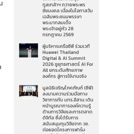
ัน
ทูลเกล้าฯ ถวายพระพร
ชัยมงคล เนื่องในโอกาสวัน
เฉลิมพระชนมพรรษา
พระบาทสมเด็จ
พระเจ้าอยู่หัว 28
กรกฎาคม 2569
ผู้บริหารเครือซีพี ร่วมเวที
Huawei Thailand
Digital & AI Summit
2026 ชูยุทธศาสตร์ AI For
ำ
All ยกระดับศักยภาพ
องค์กร สู่การใช้งานจริง
มูลนิธิเจริญโภคภัณฑ์ (ซีพี)
ลงนามความร่วมมือทาง
วิชาการกับ มทร.อีสาน เดิน
หน้าบูรณาการองค์ความรู้
ด้านการวิจัยและการตลาด
ดิจิทัล ซึ่งได้รับการ
สนับสนุนทุนวิจัยจาก วช.
ต่อยอดโครงการฟาร์ม