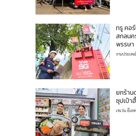
ทรู คอร
สกลนคร
พรรษา เ
งานประเพณี
ยกร้านด
ซุปเป๋า
เซเว่น อีเล