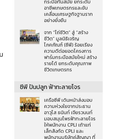
กระบือทันสมัย ยกระดับ
อาชีพเกษตรกรและขับ
เคลื่อนเศรษฐกิจฐานราก
อย่างยั่งยืน
จาก “ไถ่ชีวิต” สู่ “สร้าง
ชีวิต” มูลนิธิเจริญ
โภคภัณฑ์ (ซีพี) ร้อยเรียง
ความดีต่อยอดโครงการ
รม
ฟาร์มกระบือสมัยใหม่ สร้าง
รายได้ ยกระดับคุณภาพ
ชีวิตเกษตรกร
ซีพี ปันปลูก ฟ้าทะลายโจร
เครือซีพี เดินหน้าส่งมอบ
ความห่วงใยจากประธาน
อาวุโส ธนินท์ เจียรวนนท์
มอบสมุนไพรฟ้าทะลายโจร
ให้พนักงาน CPLI เถ้าแก่
เล็กสังกัด CPLI และ
พนักงานบริษัทคู่สัญญา ที่