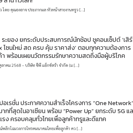
9 ล้าน ทั่วโลก!
 นาว โดย คุณองอาจ ประภากมล หัวหน้าสายงานทรูว […]
 ระยอง ยกระดับประสบการณ์นักช้อป ชูคอนเซ็ปต์ ‘เสิร
x โซนใหม่ สด ครบ คุ้ม ราคาส่ง’ ตอบทุกความต้องการ
้า พร้อมเผยนวัตกรรมรักษาความสดถึงมือผู้บริโภค
ุลาคม 2568 – บริษัท ซีพี แอ็กซ์ตร้า จำกัด (ม […]
ร์ปอเรชั่น ประกาศความสำเร็จโครงการ “One Network
ากที่สุดในอาเซียน พร้อม “Power Up” ยกระดับ 5G แล
 แรง ครอบคลุมทั่วไทยเพื่อลูกค้าทรูและดีแทค
์พลิกโฉมวงการโทรคมนาคมไทยเพื่อลูกค้า คว […]