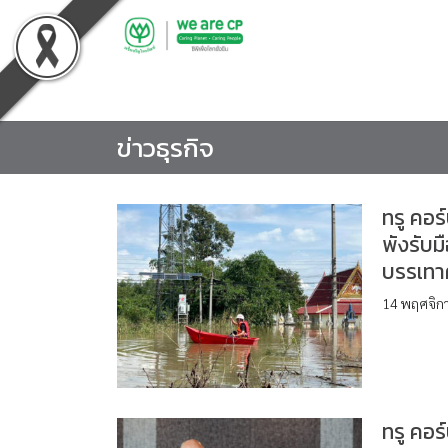
Skip
to
content
ข่าวธุรกิจ
ทรู คอร์
พังรับม
บรรเทา
14 พฤศจิกาย
ทรู คอร