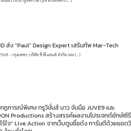
D ส่ง “Paul” Design Expert เสริมทัพ Mar-Tech
568 – กรุงเทพฯ, บริษัท ซี.พี.แลนด์ จำกัด (มห […]
กฏการณ์พิเศษ ทรูวิชั่นส์ นาว จับมือ JUVE9 และ
N Productions สร้างสรรค์ผลงานโปรเจกต์ยักษ์!ซีรี
ไร้ใจ” Live Action จากเว็บตูนชื่อดัง การันตีด้วยยอดว